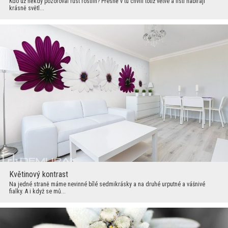
Kdo už někdy pozoroval růst rostlin? Přesně v tu chvíli totiž větve a listí nabírají
krásně světl...
Květinový kontrast
Na jedné straně máme nevinné bílé sedmikrásky a na druhé urputné a vášnivé
fialky. A i když se mů...