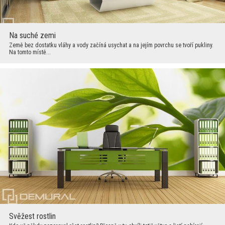
Na suché zemi
Země bez dostatku vláhy a vody začíná usychat a na jejím povrchu se tvoří pukliny.
Na tomto místě...
Svěžest rostlin