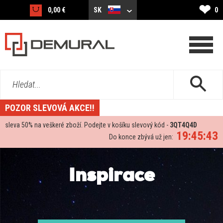
❤
0,00 €
SK
0
Hledat...
POZOR SLEVOVÁ AKCE!!
sleva
50%
na veškeré zboží. Podejte v košíku slevový kód -
3QT4Q4D
19:45:41
Do konce zbývá už jen:
Inspirace