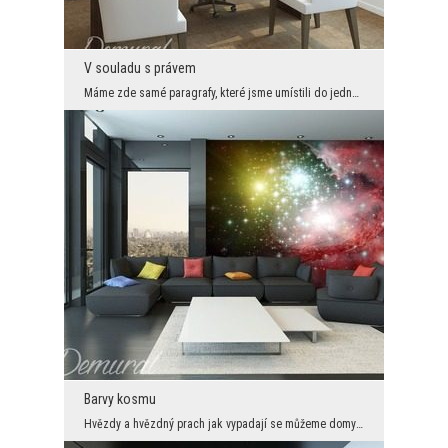
V souladu s právem
Máme zde samé paragrafy, které jsme umístili do jednoho kouta. K tomu všemu se proplétají tvoříc ...
Barvy kosmu
Hvězdy a hvězdný prach jak vypadají se můžeme domyslit nebo uvěřit jiným. Sami je z blízka neuvid...