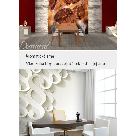
Aromatické zrna
Ačkoli zrnka kávy jsou zde ještě celá, vidíme jejich aroma, jež se unáší v oparech. Díky tomu pou...