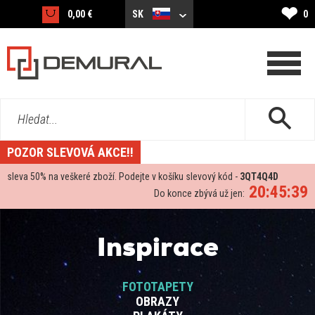
❤
0,00 €
SK
0
Hledat...
POZOR SLEVOVÁ AKCE!!
sleva
50%
na veškeré zboží. Podejte v košíku slevový kód -
3QT4Q4D
20:45:39
Do konce zbývá už jen:
Inspirace
FOTOTAPETY
OBRAZY