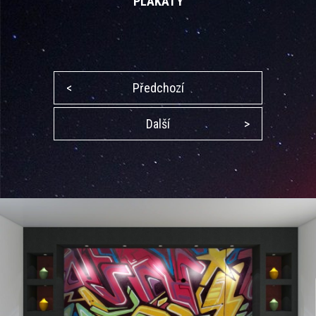
PLAKÁTY
<
Předchozí
Další
>