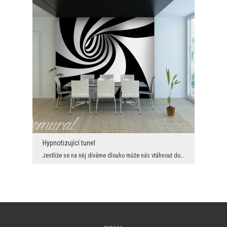
Hypnotizující tunel
Jestliže se na něj díváme dlouho může nás vtáhnout doprostřed. To je jen optický mam. Ale takové ...