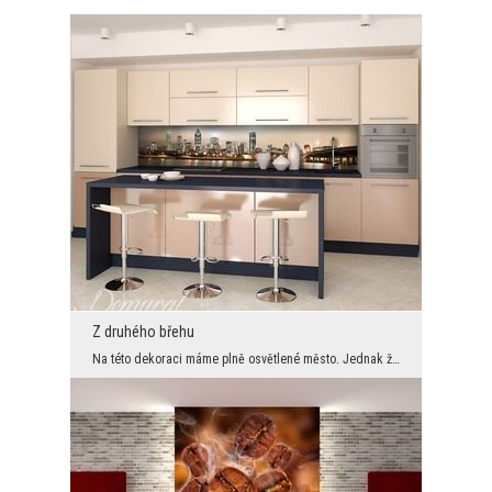
Z druhého břehu
Na této dekoraci máme plně osvětlené město. Jednak že my jej můžeme obdivovat z druhého břehu řek...