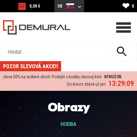
❤
0,00 €
SK
0
Hledat...
POZOR SLEVOVÁ AKCE!!
sleva
50%
na veškeré zboží. Podejte v košíku slevový kód -
KFNUE3N
13:29:08
Do konce zbývá už jen:
Obrazy
HUDBA