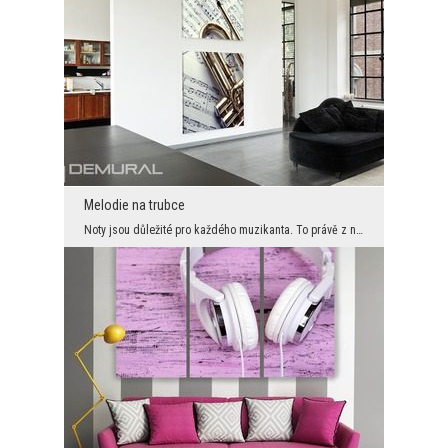
Melodie na trubce
Noty jsou důležité pro každého muzikanta. To právě z nich čte melodii, kterou má zahrát na nástro...