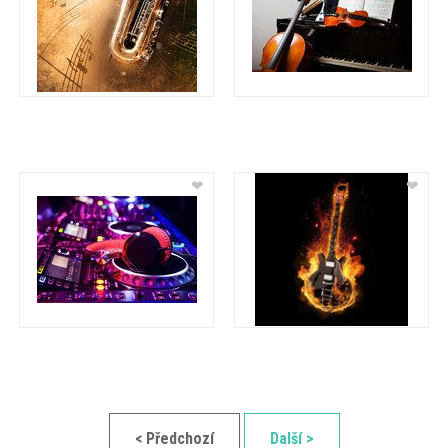
❤
❤
< Předchozí
Další >