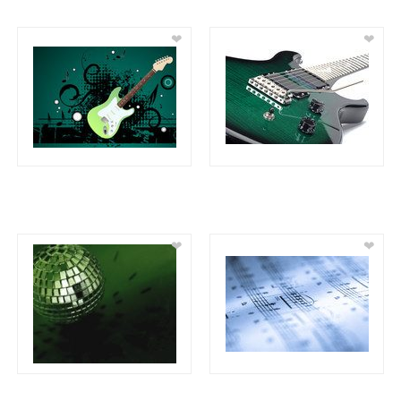
❤
❤
❤
❤