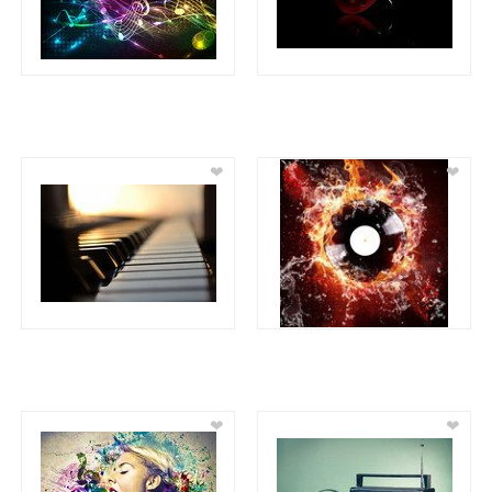
❤
❤
❤
❤