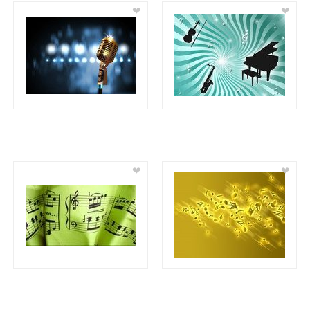
❤
❤
❤
❤