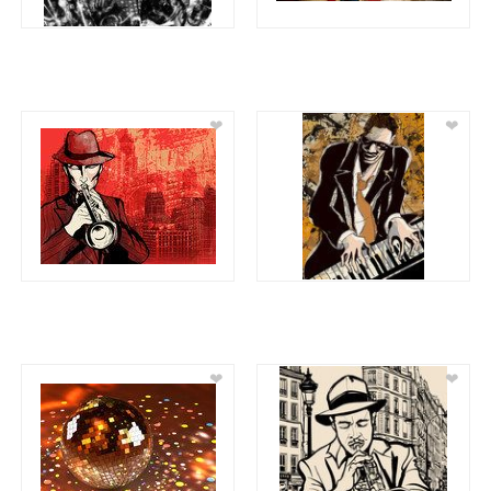
❤
❤
❤
❤