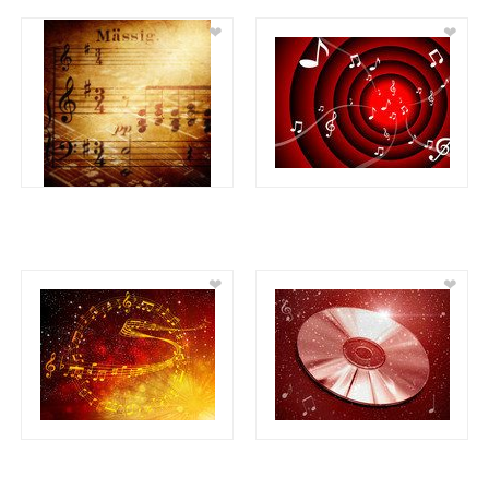
❤
❤
❤
❤