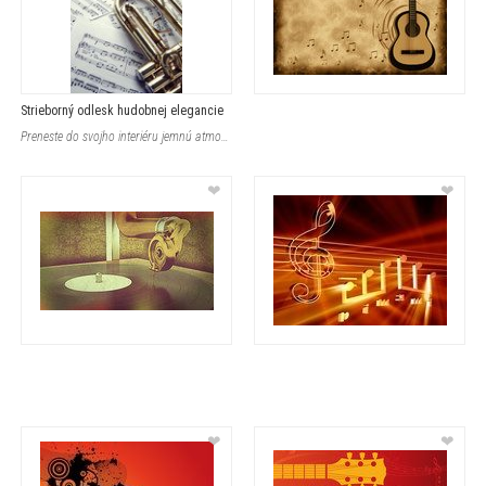
Strieborný odlesk hudobnej elegancie
Preneste do svojho interiéru jemnú atmosféru klasickej hudby s týmto obrazom
❤
❤
❤
❤