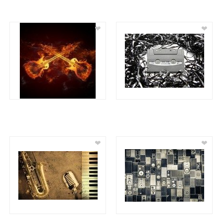
❤
❤
❤
❤