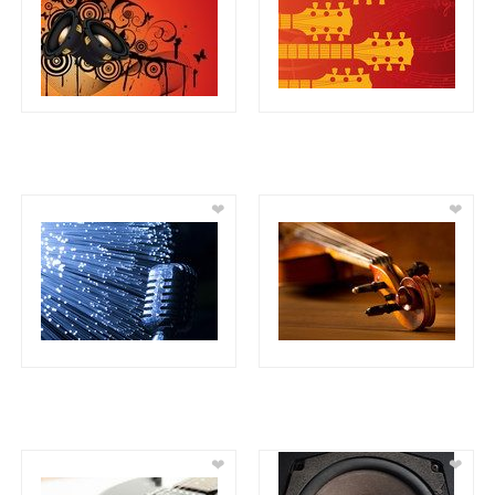
❤
❤
❤
❤