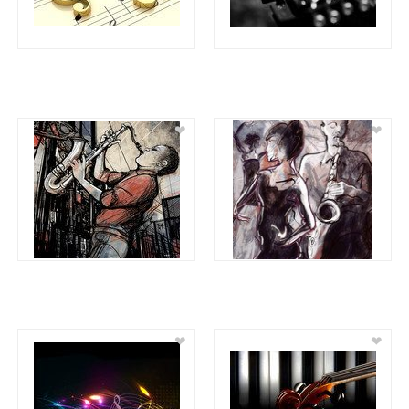
❤
❤
❤
❤