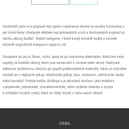
Soustředili jsme se a připravili tuto galerii zaměřenou vlastně na muziku historickou a
její různé formy. Hledaným efektem nejzajímavějších vzorů a ilustrovaných inspirací je
sbírka „obrazy hudba“. Neboli kategorie, v které každý milovník hudby a zároveň
milovník originálních kompozicí najde to své.
Cestujeme od jazzu, blues, rocku, opery až po současnou elektroniku. Nabízíme naše
napády na hudební obrazy, které jsou universální a zároveń velmi věcné. Nabízené
dekorace vyrábíme na zakázku při použití profesionálních materiálů, takže se rozhodně
neztratí ani v obývacím pokoji, mladistvém pokoji, baru, restauraci, nahrávacím studiu
nebo kanceláří. Protože hudba zklidňuje a je obsažená doslova i jako metafora
v přijemném, pohodovém, charakteristickém, velmi osobním interiéru a vyzýva
k vstřebání různých zvuků, které se chtějí dostat z rámu našich obrazů.
FIRMA