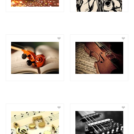
❤
❤
❤
❤