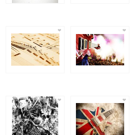
❤
❤
❤
❤