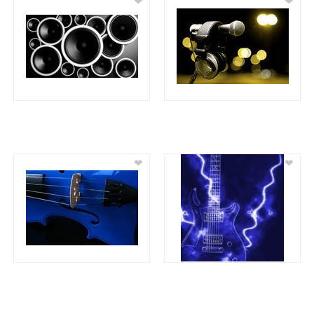
❤
❤
❤
❤