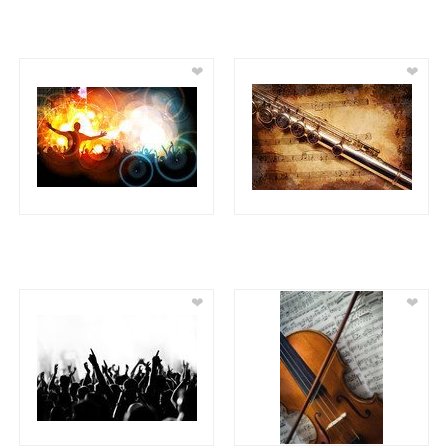
❤
❤
❤
❤