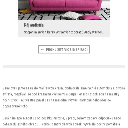
Ráj audiofila
Spojením živých barev vytržených z obrazů Andy Warhola a módních gadžetů, dostaneme recept na ide...
PROHLÍŽET VÍCE INSPIRACÍ
Zamilovali jsme se už do malířských krajin, obdivovali jsme rychlé automobily a divoká
zvířata, rozplívali se pod krásnými květinami a čerpali energii z pohledu na městký
noční život. Teď vlastně přišel čas na melodie, rytmus, harmonii nebo ideálně
dopasované ticho.
Dělá nám společnost už od počátku historie, v práci, během zábavy, odpočinku nebo
běhěm důležitého obřadu. Tvorba identity daných sbírek, vytvářela pocity, pomáhala