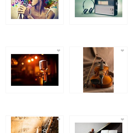
❤
❤
❤
❤