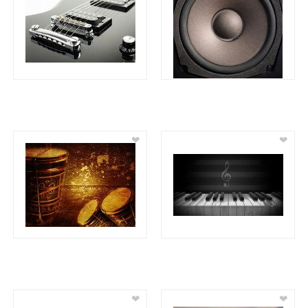
❤
❤
❤
❤