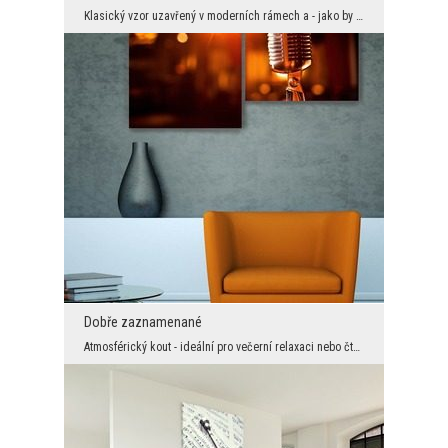
Klasický vzor uzavřený v moderních rámech a - jako by to nestačilo - umístěný v ještě modernistič...
Dobře zaznamenané
Atmosférický kout - ideální pro večerní relaxaci nebo čtení ranních novin. Tlumená barva stěn je ...