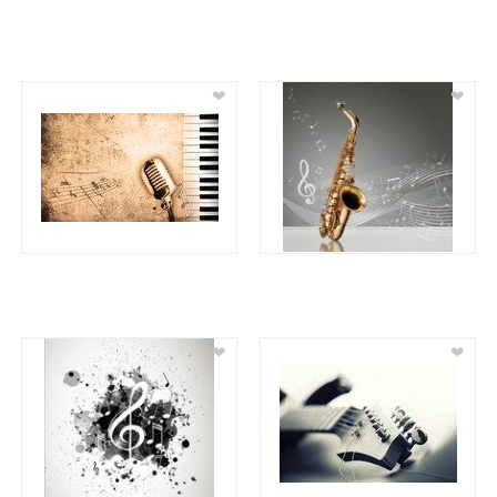
❤
❤
❤
❤