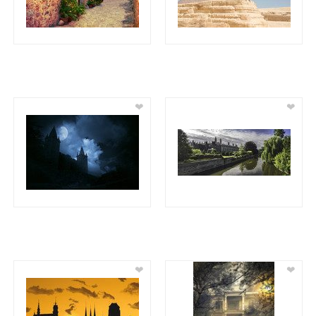
❤
❤
❤
❤