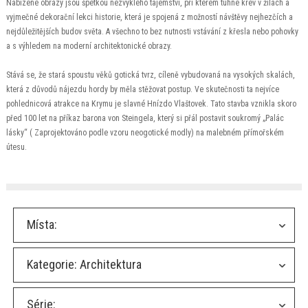
Nabízené obrazy jsou špetkou nezvyklého tajemství, při kterém tuhne krev v žilách a
vyjmečné dekorační lekci historie, která je spojená z možností návštěvy nejhezčích a
nejdůležitějších budov světa. A všechno to bez nutnosti vstávání z křesla nebo pohovky
a s výhledem na moderní architektonické obrazy.
Stává se, že stará spoustu věků gotická tvrz, cíleně vybudovaná na vysokých skalách,
která z důvodů nájezdu hordy by měla stěžovat postup. Ve skutečnosti ta nejvíce
pohlednicová atrakce na Krymu je slavné Hnízdo Vlaštovek. Tato stavba vznikla skoro
před 100 let na příkaz barona von Steingela, který si přál postavit soukromý „Palác
lásky“ ( Zaprojektováno podle vzoru neogotické modly) na malebném přímořském
útesu.
Místa:
Kategorie:
Architektura
Série: