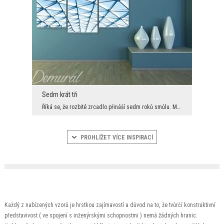
Sedm krát tři
Říká se, že rozbité zrcadlo přináší sedm roků smůlu. My na pověry nevěříme, a proto měníme rozbit...
PROHLÍŽET VÍCE INSPIRACÍ
Každý z nabízených vzorů je hrstkou zajímavostí a důvod na to, že tvůrčí konstruktivní
představivost ( ve spojení s inženýrskými schopnostmi ) nemá žádných hranic.