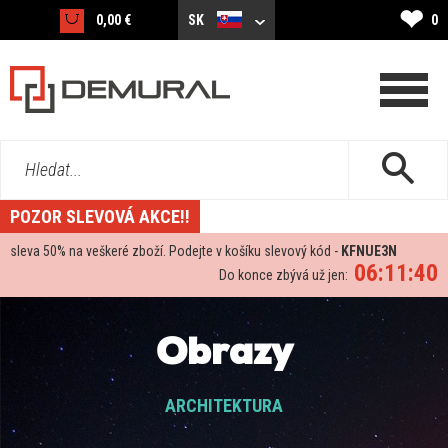
❤
0,00 €
SK
0
Hledat...
POZOR SLEVOVÁ AKCE!!
sleva
50%
na veškeré zboží. Podejte v košíku slevový kód -
KFNUE3N
06:11:39
Do konce zbývá už jen:
Obrazy
ARCHITEKTURA