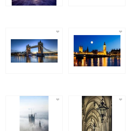
❤
❤
❤
❤