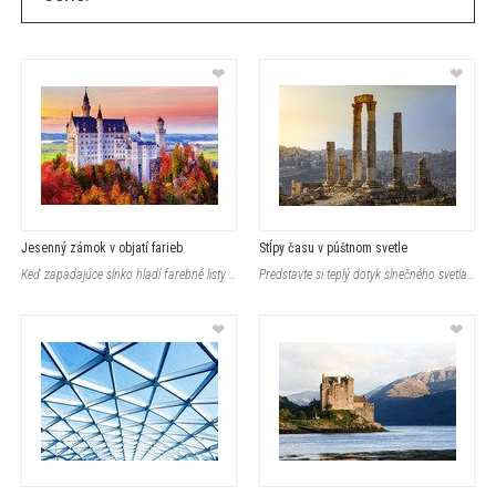
❤
❤
Jesenný zámok v objatí farieb
Stĺpy času v púštnom svetle
Keď zapadajúce slnko hladí farebné listy jesenného lesa, historický hrad s
Predstavte si teplý dotyk slnečného svetla, ktorý osvetľuje staroveké stĺ
❤
❤