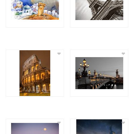
❤
❤
❤
❤