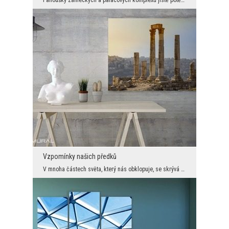
Vzpomínky našich předků
V mnoha částech světa, který nás obklopuje, se skrývá příběh. Setkáváme se s ním každý den, když ...