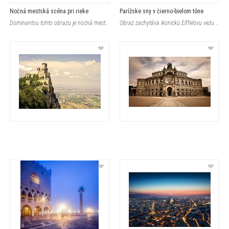
Nočná mestská scéna pri rieke
Parížske sny v čierno-bielom tóne
Dominantou tohto obrazu je nočná mestská krajina s riečkou odrážajúcou sv
Obraz zachytáva ikonickú Eiffelovu vežu obklopenú fontánami a zelenými par
❤
❤
❤
❤