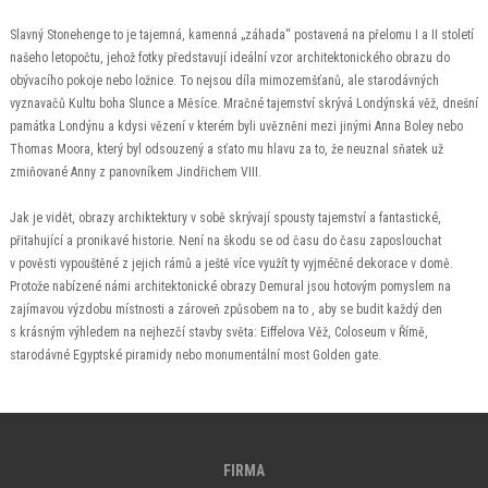
Slavný Stonehenge to je tajemná, kamenná „záhada“ postavená na přelomu I a II století
našeho letopočtu, jehož fotky představují ideální vzor architektonického obrazu do
obývacího pokoje nebo ložnice. To nejsou díla mimozemšťanů, ale starodávných
vyznavačů Kultu boha Slunce a Měsíce. Mračné tajemství skrývá Londýnská věž, dnešní
památka Londýnu a kdysi vězení v kterém byli uvězněni mezi jinými Anna Boley nebo
Thomas Moora, který byl odsouzený a sťato mu hlavu za to, že neuznal sňatek už
zmiňované Anny z panovníkem Jindřichem VIII.
Jak je vidět, obrazy archiktektury v sobě skrývají spousty tajemství a fantastické,
přitahující a pronikavé historie. Není na škodu se od času do času zaposlouchat
v pověsti vypouštěné z jejich rámů a ještě více využít ty vyjméčné dekorace v domě.
Protože nabízené námi architektonické obrazy Demural jsou hotovým pomyslem na
zajímavou výzdobu místnosti a zároveň způsobem na to , aby se budit každý den
s krásným výhledem na nejhezčí stavby světa: Eiffelova Věž, Coloseum v Římě,
starodávné Egyptské piramidy nebo monumentální most Golden gate.
FIRMA