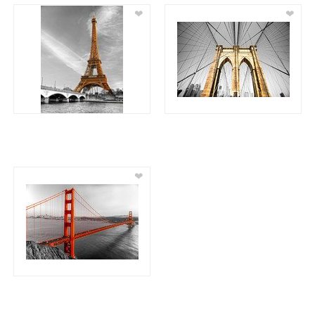
❤
❤
❤