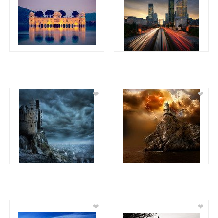
❤
❤
❤
❤