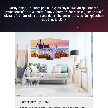
Každý z nich, ne jenom přitahuje vyjmečným skvělým způsobem a
profesionálním provedením. Obrazy shromážděné v sekci „architektura“
otvírají před námi okna do světa detailního designu a úžasným způsobem
zkrášlí naše stěny.
Zámek plný tajemství
Fanoušky zámeckých a palácových komplexů jistě potěší, když uvidí tento jedinečný obraz. Využili ...