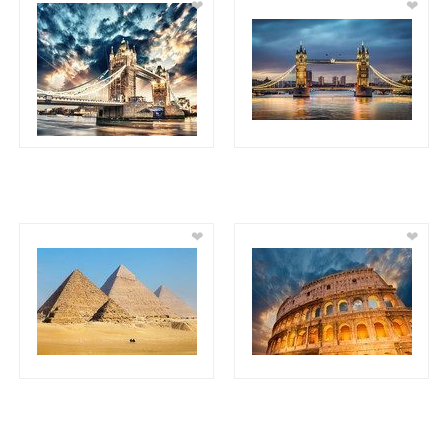
❤
❤
❤
❤