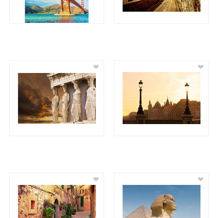
❤
❤
❤
❤