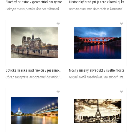
Slnečný priestor v geometrickom rytme
Historický hrad pri jazere v horskej krajine
Pokojné svetlo prenikajúce cez sklenenú strechu odhaľuje jemnú kovovú kon�
Dominantou tejto dekorácie je kamenná architektúra historického hradu situov
❤
❤
Gotická kráska nad riekou v jesennom šate
Nočný rímsky akvadukt v svetle mosta
Obraz zachytáva impozantnú historickú architektúru gotickej katedrály s vys
Nočné svetlá rozohrávajú na stĺpoch starobylého rímskeho akvaduktu tepl�
❤
❤