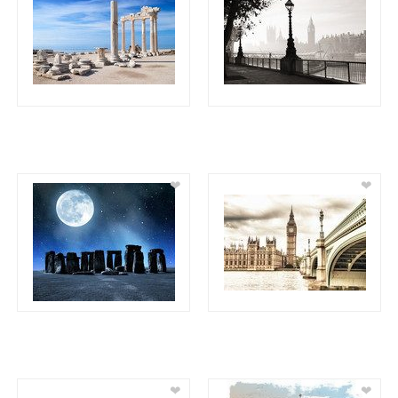
❤
❤
❤
❤