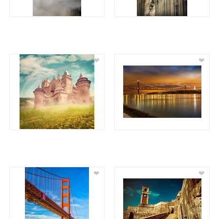
❤
❤
❤
❤