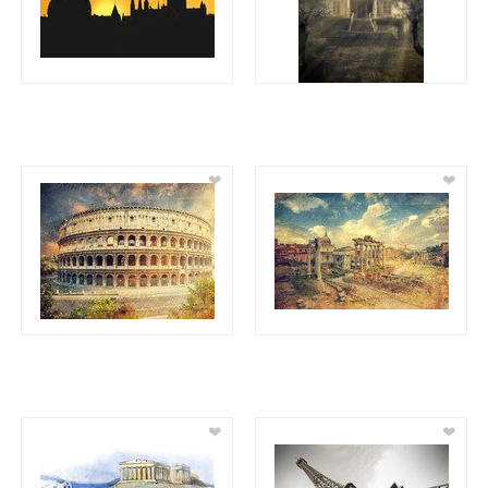
❤
❤
❤
❤