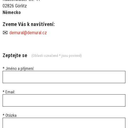
02826 Görlitz
Německo
Zveme Vás k navštívení:
✉
demural@demural.cz
Zeptejte se
(Oblasti označené * jsou povinné)
* Jméno a příjmení:
* Email:
* Otázka