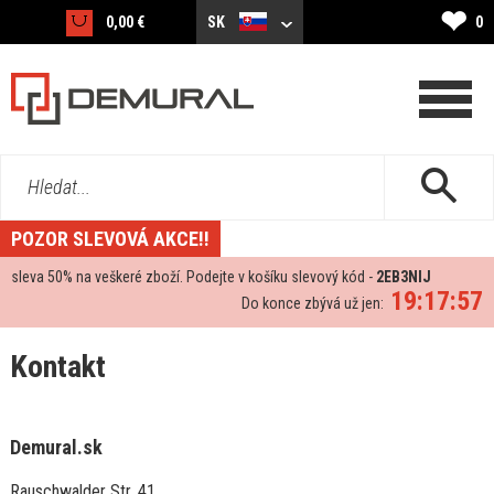
❤
0,00 €
SK
0
Hledat...
POZOR SLEVOVÁ AKCE!!
sleva
50%
na veškeré zboží. Podejte v košíku slevový kód -
2EB3NIJ
19:17:57
Do konce zbývá už jen:
Kontakt
Demural.sk
Rauschwalder Str. 41