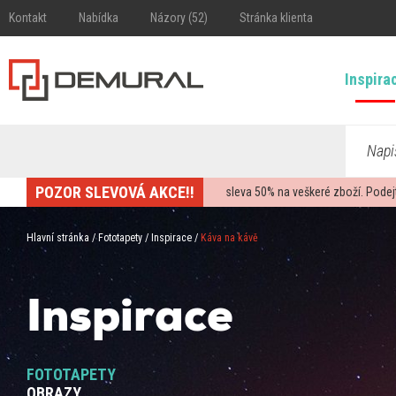
Kontakt
Nabídka
Názory (52)
Stránka klienta
Inspira
Napi
POZOR SLEVOVÁ AKCE!!
sleva
50%
na veškeré zboží. Podej
Hlavní stránka
/
Fototapety
/
Inspirace
/
Káva na kávě
Inspirace
FOTOTAPETY
OBRAZY