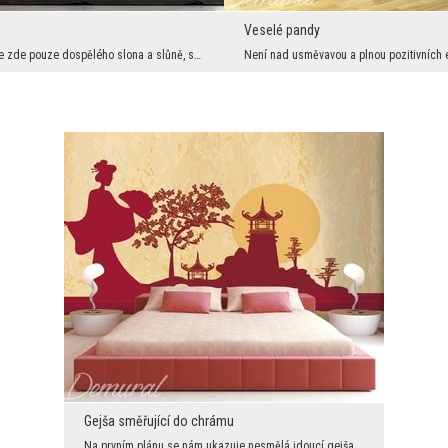
Veselé pandy
V pravdě vidíme zde pouze dospělého slona a slůně, snad máma s dítětem. Společně jdou jedním směr...
Gejša směřující do chrámu
Na prvním plánu se nám ukazuje nesmělá jdoucí gejša, která napovídá, že je horko, jelikož se chla...