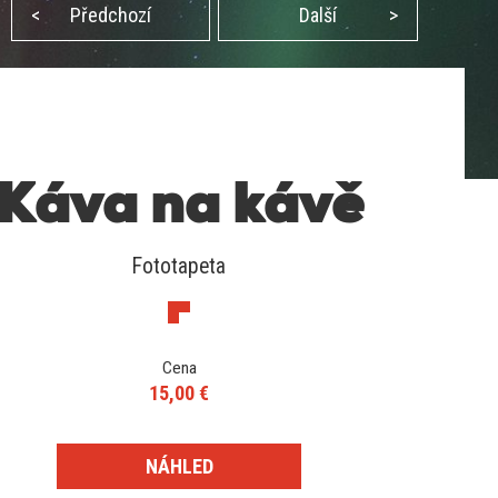
<
Předchozí
Další
>
Káva na kávě
Fototapeta
Cena
15,00 €
NÁHLED