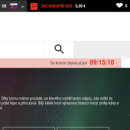
❤
0
SK
VÁŠ NÁKUPNÍ KOŠ:
0,00 €
09:15:09
Do konce zbývá už jen:
y. Díky tomu máme produkt, ze kterého vznikl tento nápoj. Jde vidět že
eště lépe a přirozeně. Bílý šálek tvoří výraznou hranici mezi zrnky kávy a
u.