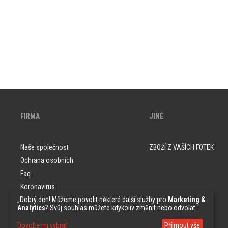
FIRMA
JINÉ
Naše společnost
ZBOŽÍ Z VAŠÍCH FOTEK
Ochrana osobních
Faq
Koronavirus
„Dobrý den! Můžeme povolit některé další služby pro
Marketing &
Vzorky tapet
Analytics
? Svůj souhlas můžete kdykoliv změnit nebo odvolat.“
Dovolte mi vybrat
Přijmout vše