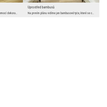
Uprostřed bambusů
Není nad usměvavou a plnou pozitivních emocí dekoraci na stěnu. Díky ní se hned budeme cítit lépe...
Na prvním plánu vidíme jen bambusové tyče, které se charakterizují tím že jsou rovné a složené ja...