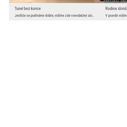
Tunel bez konce
Rodina slonů
Jestliže se podíváme dobře, vidíme zde rovnoběžně uložené sloupy, které jsou spojeny obloukem na ...