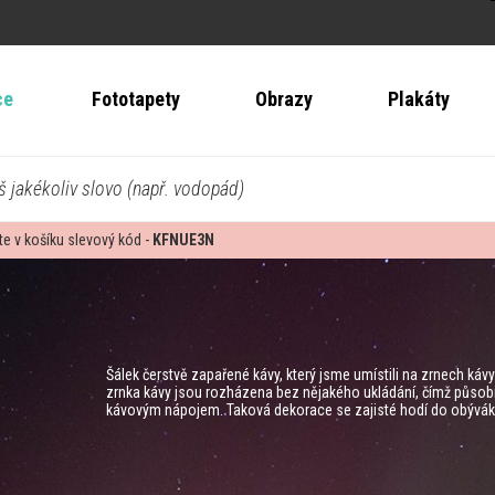
ce
Fototapety
Obrazy
Plakáty
š jakékoliv slovo (např. vodopád)
te v košíku slevový kód -
KFNUE3N
Šálek čerstvě zapařené kávy, který jsme umístili na zrnech káv
zrnka kávy jsou rozházena bez nějakého ukládání, čímž působí j
kávovým nápojem. Taková dekorace se zajisté hodí do obývák