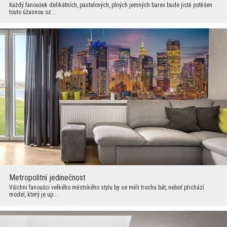
Každý fanoušek delikátních, pastelových, plných jemných barev bude jistě potěšen
touto úžasnou oz...
Metropolitní jedinečnost
Všichni fanoušci velkého městského stylu by se měli trochu bát, neboť přichází
model, který je up...