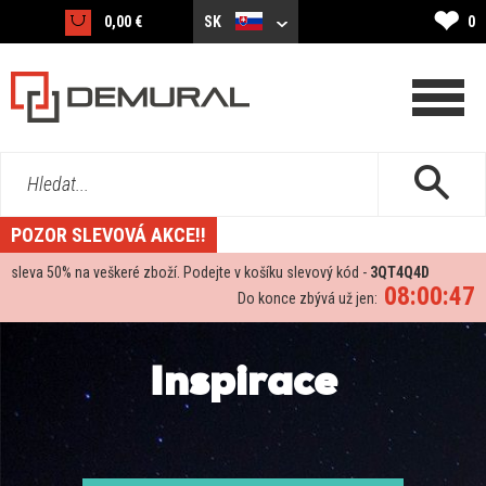
❤
0,00 €
SK
0
Hledat...
POZOR SLEVOVÁ AKCE!!
sleva
50%
na veškeré zboží. Podejte v košíku slevový kód -
3QT4Q4D
08:00:45
Do konce zbývá už jen:
Inspirace