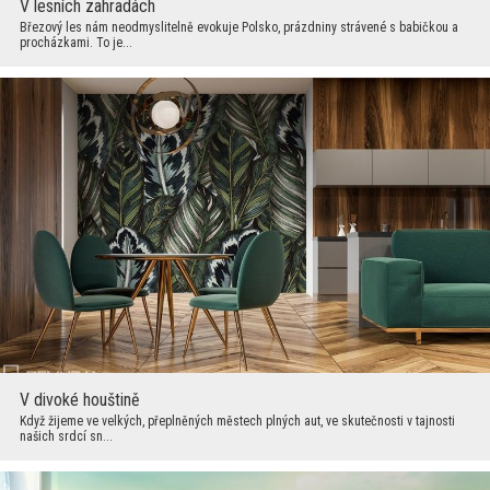
V lesních zahradách
Březový les nám neodmyslitelně evokuje Polsko, prázdniny strávené s babičkou a
procházkami. To je...
V divoké houštině
Když žijeme ve velkých, přeplněných městech plných aut, ve skutečnosti v tajnosti
našich srdcí sn...