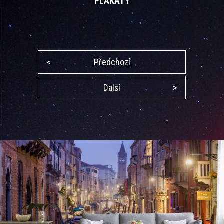
PLAKÁTY
<
Předchozí
Další
>