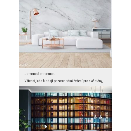
Jemnost mramoru
Všichni, kdo hledají pozoruhodná řešení pro své stěny, by se měli rozhodnout pro koupi této jedin...