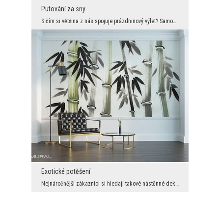
Putování za sny
S čím si většina z nás spojuje prázdninový výlet? Samozřejmě s prohlídkami, s klidnými procházkam...
Exotické potěšení
Nejnáročnější zákazníci si hledají takové nástěnné dekorace, díky nimž mohou do svých prostor vné...