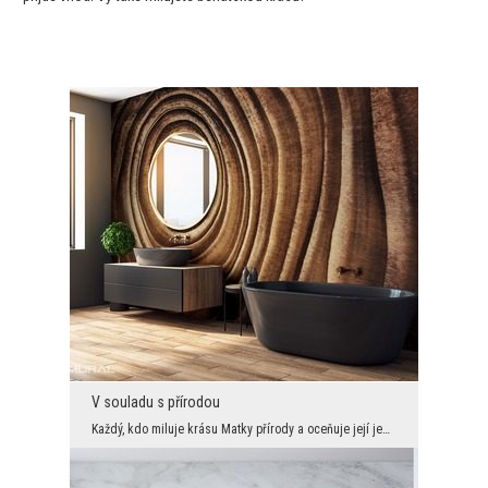
V souladu s přírodou
Každý, kdo miluje krásu Matky přírody a oceňuje její jedinečnost, by to měl vyjádřit vhodným výbě...