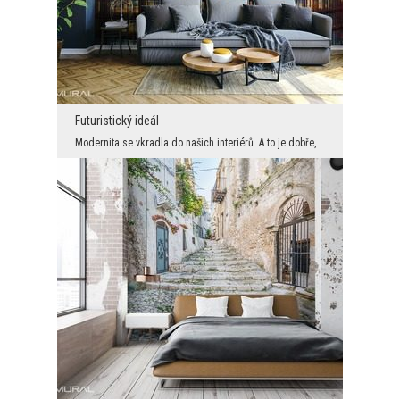
Futuristický ideál
Modernita se vkradla do našich interiérů. A to je dobře, protože jim přináší nádech krásy a svěže...