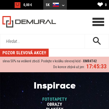
❤
0,00 €
SK
0
Hledat...
POZOR SLEVOVÁ AKCE!!
sleva
50%
na veškeré zboží. Podejte v košíku slevový kód -
XMR4T42
17:45:32
Do konce zbývá už jen:
Inspirace
FOTOTAPETY
OBRAZY