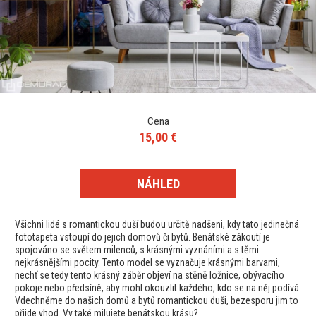
Cena
15,00 €
NÁHLED
Všichni lidé s romantickou duší budou určitě nadšeni, kdy tato jedinečná
fototapeta vstoupí do jejich domovů či bytů. Benátské zákoutí je
spojováno se světem milenců, s krásnými vyznáními a s těmi
nejkrásnějšími pocity. Tento model se vyznačuje krásnými barvami,
nechť se tedy tento krásný záběr objeví na stěně ložnice, obývacího
pokoje nebo předsíně, aby mohl okouzlit každého, kdo se na něj podívá.
Vdechněme do našich domů a bytů romantickou duši, bezesporu jim to
přijde vhod. Vy také milujete benátskou krásu?