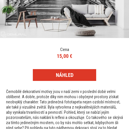
Cena
15,00 €
NÁHLED
Černobílé dekorativní motivy jsou v naší zemi v poslední době velmi
oblíbené. A dobře, protože díky nim mohou i obyčejné prostory získat
neobvyklý charakter. Tato jedinečná fototapeta nejen ozdobí místnost,
ale také ji vizuálně zvětší. Byla vytvořena z nejkvalitnějších materiálů,
aby vynikala trvanlivostí a pevností. Pohled, který se nabízí jejím
pozorovatelům, nás naklání k reflexi a okouzluje. Co takového se skrývá
za tímto jedinečným mostem, co by nás mohlo setkat, kdybychom šli
před sebe? Při pohledu na tuto nádhernou dekoraci stojí za to hledat