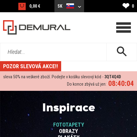
❤
0,00 €
SK
0
Hledat...
POZOR SLEVOVÁ AKCE!!
sleva
50%
na veškeré zboží. Podejte v košíku slevový kód -
3QT4Q4D
08:40:04
Do konce zbývá už jen:
Inspirace
FOTOTAPETY
OBRAZY