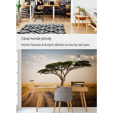
Závan horské přírody
Všichni fanoušci krásných výhledů na hory by měli pomyslet o vytvoření této jedinečné nástěnné de...