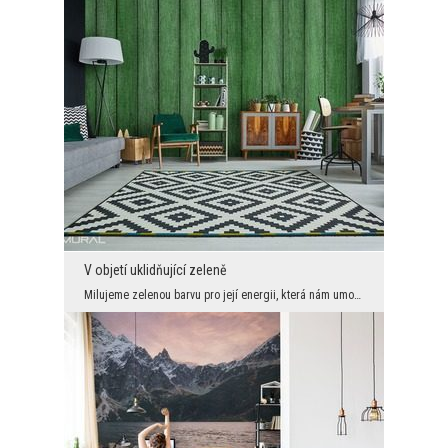
V objetí uklidňující zeleně
Milujeme zelenou barvu pro její energii, která nám umožňuje relaxovat a odpočívat, a naše oči se ...