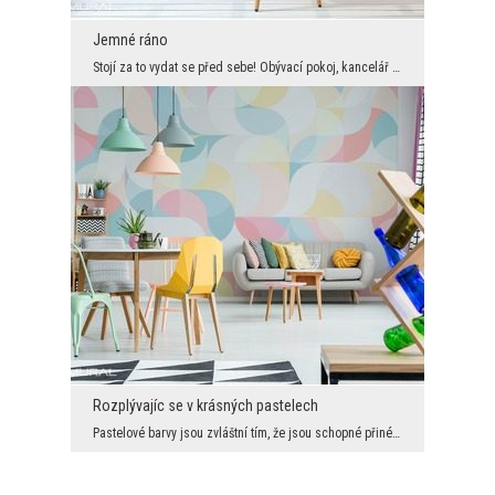
Jemné ráno
Stojí za to vydat se před sebe! Obývací pokoj, kancelář určená pro práci, ložnice - v tomto typu ...
Rozplývajíc se v krásných pastelech
Pastelové barvy jsou zvláštní tím, že jsou schopné přinést do interiéru spoustu kouzla a útulnost...