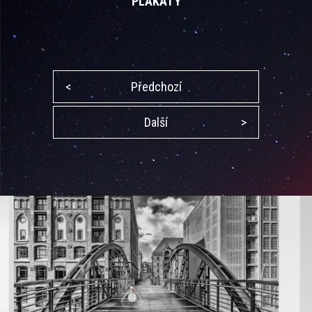
PLAKÁTY
<
Předchozí
Další
>