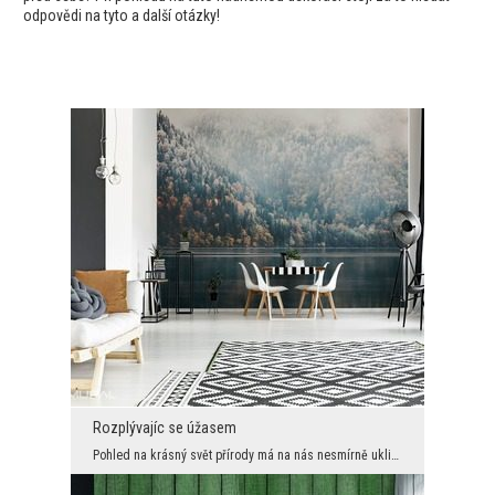
odpovědi na tyto a další otázky!
Rozplývajíc se úžasem
Pohled na krásný svět přírody má na nás nesmírně uklidňující účinek. Není divu, že tato jedinečná...