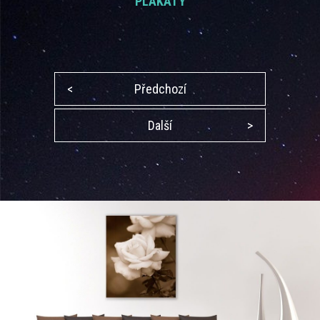
PLAKÁTY
<
Předchozí
Další
>