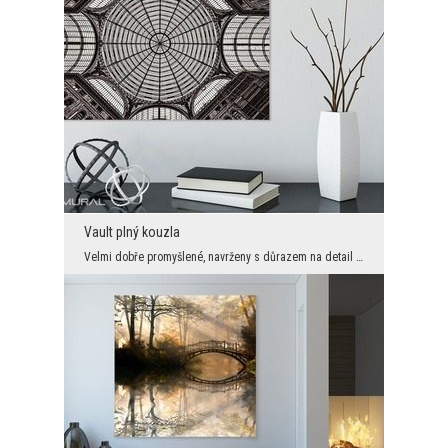
Vault plný kouzla
Velmi dobře promyšlené, navrženy s důrazem na detail nadprůměrnou složení, tlumené barvy dokonale...