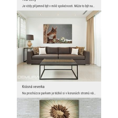
Je vždy příjemné být v milé společnosti. Může to být například osoba umístěná na nástěnné dekorac...
Krásná veverka
Na procházce parkem je těžké si v korunách stromů všimnout tohoto malého zvířátka. Vše proto, že ...