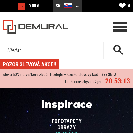
❤
0,00 €
SK
0
Hledat...
POZOR SLEVOVÁ AKCE!!
sleva
50%
na veškeré zboží. Podejte v košíku slevový kód -
2EB3NIJ
20:53:12
Do konce zbývá už jen:
Inspirace
FOTOTAPETY
OBRAZY