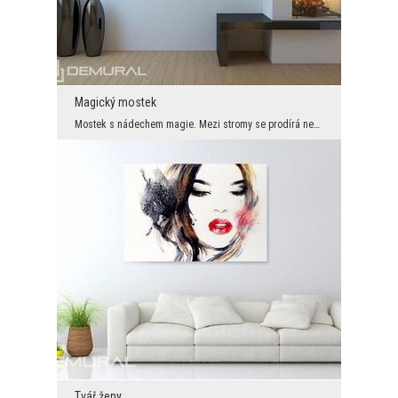
Magický mostek
Mostek s nádechem magie. Mezi stromy se prodírá nesmělé slunce. Díky tomu je náš hlavní hrdina os...
Tvář ženy