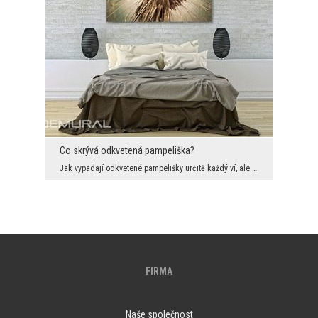
Co skrývá odkvetená pampeliška?
Jak vypadají odkvetené pampelišky určitě každý ví, ale málo kdo je viděl z takové perspektivy. Zd...
FIRMA
Naše společnost