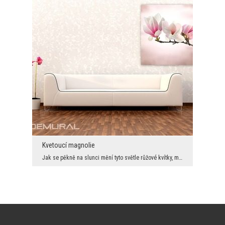
Kvetoucí magnolie
Jak se pěkně na slunci mění tyto světle růžové kvítky, můžeme obdivovat pouze krátkou dobu. Proto...