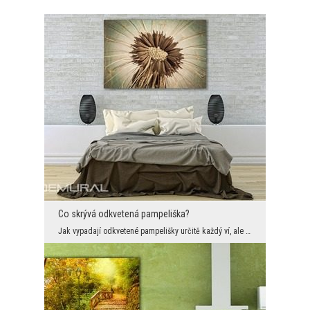
Co skrývá odkvetená pampeliška?
Jak vypadají odkvetené pampelišky určitě každý ví, ale málo kdo je viděl z takové perspektivy. Zd...