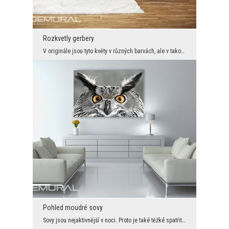
Rozkvetly gerbery
V originále jsou tyto květy v různých barvách, ale v takové ne. Tím spíše černo-bílá dekorace utv...
Pohled moudré sovy
Sovy jsou nejaktivnější v noci. Proto je také těžké spatřit zrak tohoto ptáka během dne. Díky tét...