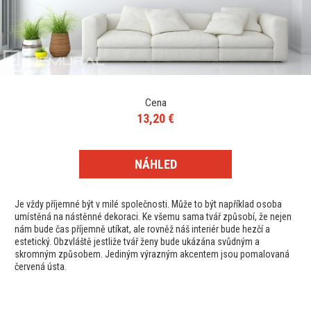
Cena
13,20 €
NÁHLED
Je vždy příjemné být v milé společnosti. Může to být například osoba
umístěná na nástěnné dekoraci. Ke všemu sama tvář způsobí, že nejen
nám bude čas příjemně utíkat, ale rovněž náš interiér bude hezčí a
estetický. Obzvláště jestliže tvář ženy bude ukázána svůdným a
skromným způsobem. Jediným výrazným akcentem jsou pomalovaná
červená ústa.