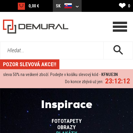
❤
0,00 €
SK
0
Hledat...
POZOR SLEVOVÁ AKCE!!
sleva
50%
na veškeré zboží. Podejte v košíku slevový kód -
KFNUE3N
23:12:11
Do konce zbývá už jen:
Inspirace
FOTOTAPETY
OBRAZY