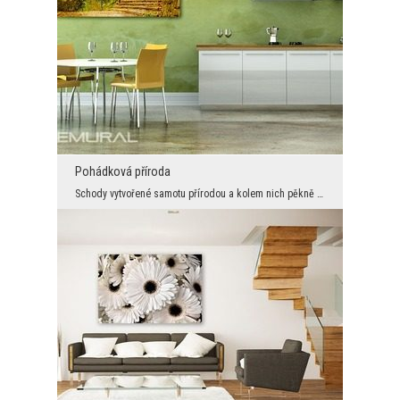
Pohádková příroda
Schody vytvořené samotu přírodou a kolem nich pěkně rozkvetené rostliny, plno zeleni. Taková scén...