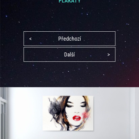
PLAKÁTY
<
Předchozí
Další
>