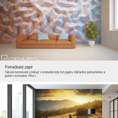
Pomačkaný papír
Takové nerovnosti vznikají v momentě kdy list papíru důkladně pomačkáme a
potom rozvineme. Plno r...