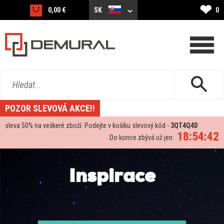
❤
0,00 €
SK
0
Hledat...
POZOR SLEVOVÁ AKCE!!
sleva
50%
na veškeré zboží. Podejte v košíku slevový kód -
3QT4Q4D
18:54:40
Do konce zbývá už jen:
Inspirace