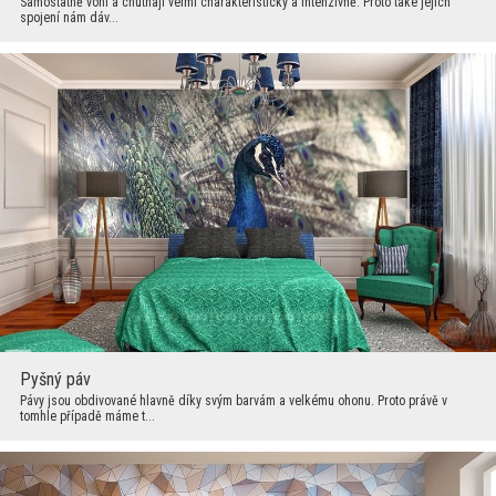
Samostatně voní a chutnají velmi charakteristicky a intenzivně. Proto také jejich
spojení nám dáv...
Pyšný páv
Pávy jsou obdivované hlavně díky svým barvám a velkému ohonu. Proto právě v
tomhle případě máme t...