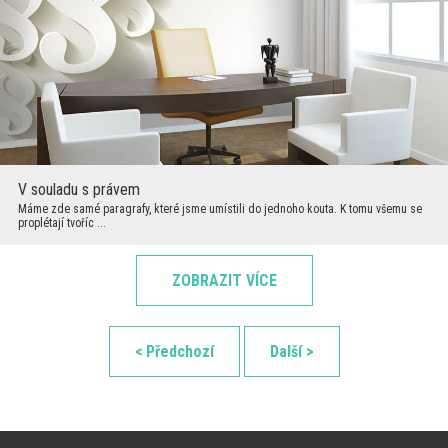
V souladu s právem
Máme zde samé paragrafy, které jsme umístili do jednoho kouta. K tomu všemu se
proplétají tvoříc ...
ZOBRAZIT VÍCE
< Předchozí
Další >