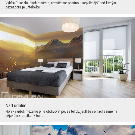
Vybírajíc se do tohohle města, nemůžeme pominout nejvážnější bod kterým
bezesporu je Eiffelovka. ...
Nad údolím
Horská údolí můžeme plně obdivovat pouze tehdy, jestliže se nacházíme na
nějakém vrcholku. K tomu...