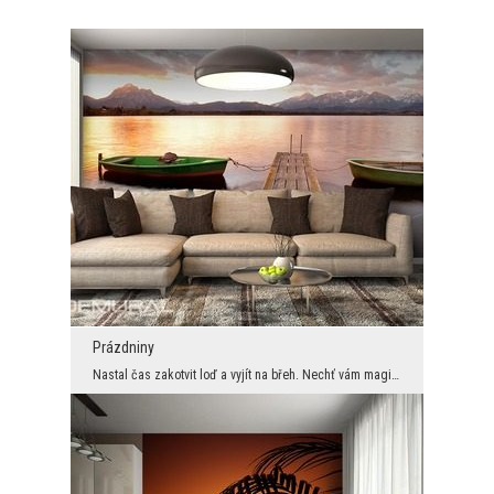
Prázdniny
Nastal čas zakotvit loď a vyjít na břeh. Nechť vám magické chvíle horských výprav zkrášlí výhled ...