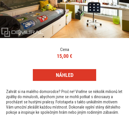
Cena
15,00 €
NÁHLED
Zahrát si na malého domorodce? Proč ne! Vraťme se několik milionů let
zpátky do minulosti, abychom jsme se mohli potkat s dinosaury a
procházet se hustými pralesy. Fototapeta s takto unikátním motivem
Vám umožní zkrášlit každou místnost. Dokonale vyplní stěny dětského
pokoje a inspiruje ke společným hrám nebo jiným rodinným zábavám.