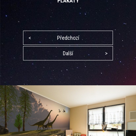
PLAKÁTY
<
Předchozí
Další
>