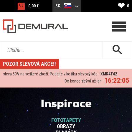
❤
0,00 €
SK
0
Hledat...
POZOR SLEVOVÁ AKCE!!
sleva
50%
na veškeré zboží. Podejte v košíku slevový kód -
XMR4T42
16:22:05
Do konce zbývá už jen:
Inspirace
FOTOTAPETY
OBRAZY