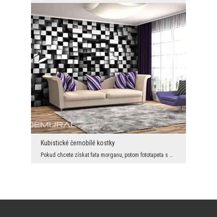
Kubistické černobílé kostky
Pokud chcete získat fata morganu, potom fototapeta s monochromatickými krychlemi bude zajímavým d...