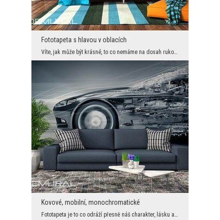
Fototapeta s hlavou v oblacích
Víte, jak může být krásné, to co nemáme na dosah rukou. Nebe plné dokonalých barev je přesně tím ...
Kovové, mobilní, monochromatické
Fototapeta je to co odráží přesně náš charakter, lásku a naše pocity. Pokud jste fanouškem nebo m...