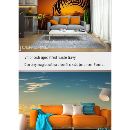
V tichosti uprostřed husté trávy
Den plný magie začíná a končí s každým dnem. Zamilujte se do zapadajícího slunce a pociťte jak ko...