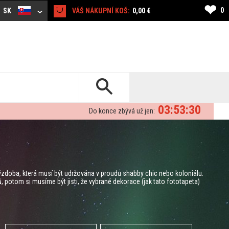
❤
0
SK
VÁŠ NÁKUPNÍ KOŠ:
0,00 €
03:53:30
Do konce zbývá už jen:
ýzdoba, která musí být udržována v proudu shabby chic nebo koloniálu.
potom si musíme být jisti, že vybrané dekorace (jak tato fototapeta)