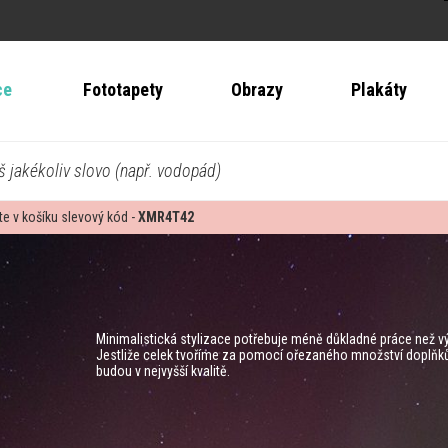
ce
Fototapety
Obrazy
Plakáty
š jakékoliv slovo (např. vodopád)
te v košíku slevový kód -
XMR4T42
Minimalistická stylizace potřebuje méně důkladné práce než v
Jestliže celek tvoříme za pomocí ořezaného množství doplňků, 
budou v nejvyšší kvalitě.