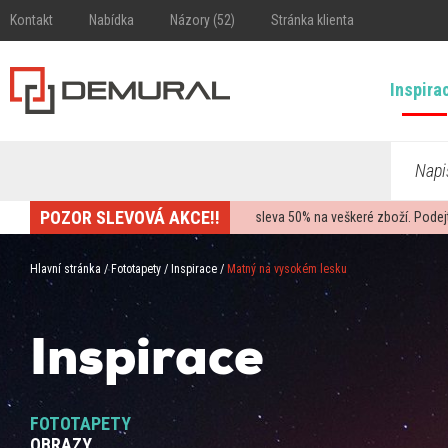
Kontakt
Nabídka
Názory (52)
Stránka klienta
Inspira
Napi
POZOR SLEVOVÁ AKCE!!
sleva
50%
na veškeré zboží. Podej
Hlavní stránka
/
Fototapety
/
Inspirace
/
Matný na vysokém lesku
Inspirace
FOTOTAPETY
OBRAZY