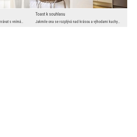
Toast k souhlasu
Zbožňujeme fototapety, které si dokáží pohrávat s vnímáním dětské hry na „slepou bábu“ a také ty,...
Jakmile ona se rozplývá nad krásou a výhodami kuchyně zařízené v rustikálním stylu, on skládá kom...