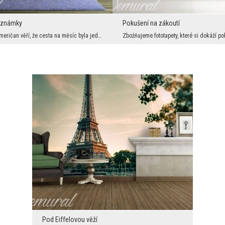
oznámky
Pokušení na zákoutí
Každý desátý Američan věří, že cesta na měsíc byla jedním velkým podvodem. Naše kosmická nabídka ...
Pod Eiffelovou věží