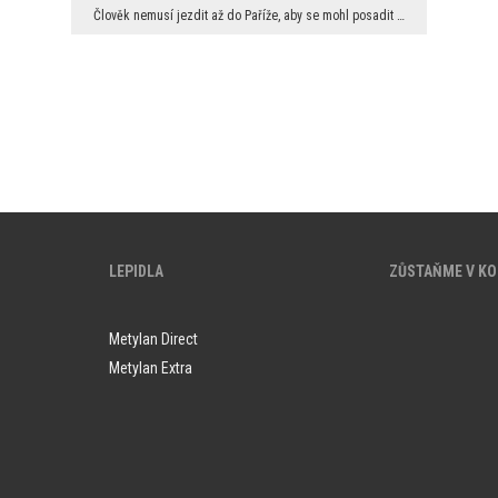
Člověk nemusí jezdit až do Paříže, aby se mohl posadit pod nejslavnější věží na světě. Místo scen...
LEPIDLA
ZŮSTAŇME V K
Metylan Direct
Metylan Extra