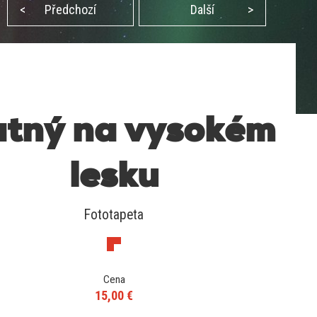
<
Předchozí
Další
>
tný na vysokém
lesku
Fototapeta
Cena
15,00 €