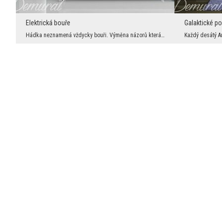
Elektrická bouře
Galaktické p
Hádka neznamená vždycky bouři. Výměna názorů která přináší konstruktivní argumenty, má výhody pro...