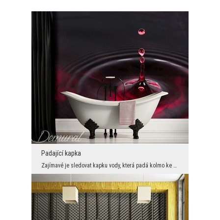
Padající kapka
Zajímavé je sledovat kapku vody, která padá kolmo ke hladině. A ještě zajímavější je, když si sam...