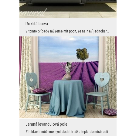
Rozlitá barva
V tomto případě můžeme mít pocit, že na naší jednobarevnou plochu se vylilo velké množství intenz...
Jemná levandulová pole
Z lehkostí můžeme nyní dodat trošku tepla do místností. Fototapeta nám představuje pole plná leva...