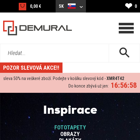
❤
0,00 €
SK
0
Hledat...
POZOR SLEVOVÁ AKCE!!
sleva
50%
na veškeré zboží. Podejte v košíku slevový kód -
XMR4T42
16:56:57
Do konce zbývá už jen:
Inspirace
FOTOTAPETY
OBRAZY