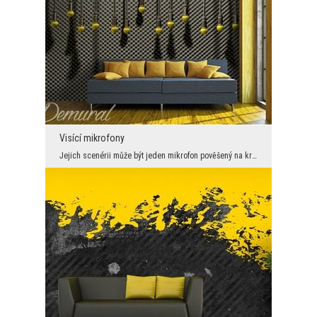
Visící mikrofony
Jejich scenérii může být jeden mikrofon pověšený na krátkou vzdálenost, takže je možné vidět pouz...