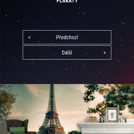
PLAKÁTY
<
Předchozí
Další
>