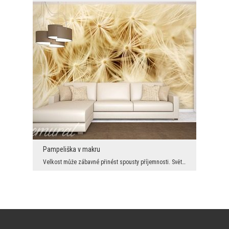
Pampeliška v makru
Velkost může zábavné přinést spousty příjemnosti. Svět je krásný, ale jeho částečné zvětšení nebo...