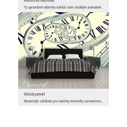
Květinová vábnička
Ty opravdové vábničky dokáží svým sladkým aromatem skutečně přilákat třeba kolibříky. Intenzivní ...
Věčná paměť
Skutečným zážitkem pro všechny milovníky surrealismu a také fanoušky paralelních světů sny pochyt...