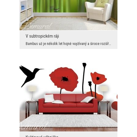
V subtropickém ráji
Bambus už je několik let hojně vuyžívaný a široce rozšířený prvek. Z dřevěné lodyhy této exotické...