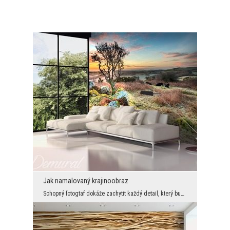
Jak namalovaný krajinoobraz
Schopný fotogtaf dokáže zachytit každý detail, který bude do nekonečna připomínat pohádkově ručně...