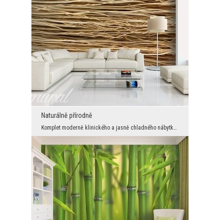
Naturálně přírodně
Komplet moderně klinického a jasně chladného nábytku spolu s nesmazatelnými sklěnenými doplňky a ...