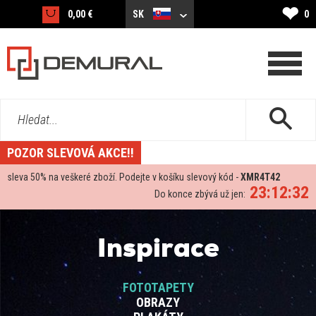
❤
0,00 €
SK
0
Hledat...
POZOR SLEVOVÁ AKCE!!
sleva
50%
na veškeré zboží. Podejte v košíku slevový kód -
XMR4T42
23:12:31
Do konce zbývá už jen:
Inspirace
FOTOTAPETY
OBRAZY