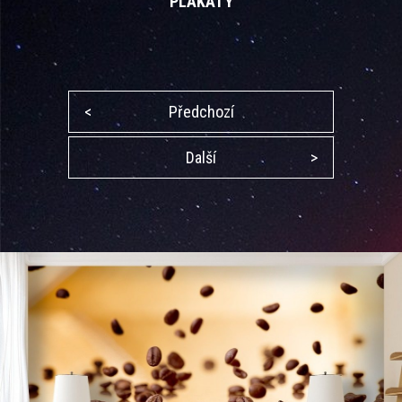
PLAKÁTY
<
Předchozí
Další
>