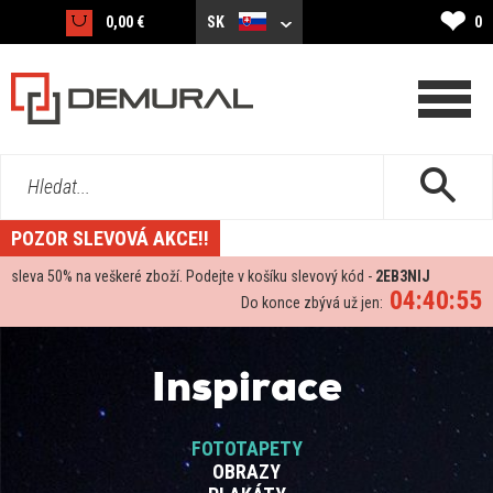
❤
0,00 €
SK
0
Hledat...
POZOR SLEVOVÁ AKCE!!
sleva
50%
na veškeré zboží. Podejte v košíku slevový kód -
2EB3NIJ
04:40:55
Do konce zbývá už jen:
Inspirace
FOTOTAPETY
OBRAZY