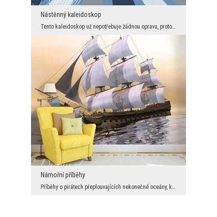
Nástěnný kaleidoskop
Tento kaleidoskop už nepotřebuje žádnou opravu, protože v sólo verzi vytváří požadovanou atmosfér...
Námořní příběhy
Příběhy o pirátech přeplouvajících nekonečné oceány, kteří nemilosrdně drancují lodě bohatých flo...