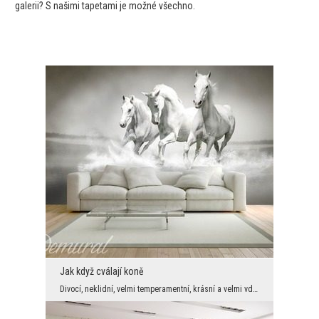
galerii? S našimi tapetami je možné všechno.
Jak když cválají koně
Divocí, neklidní, velmi temperamentní, krásní a velmi vděční koně jsou inspirací mnoha umělců. Už...