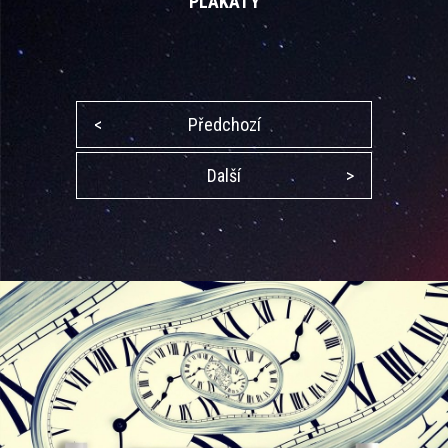
PLAKÁTY
<
Předchozí
Další
>