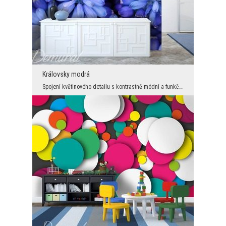
Královsky modrá
Spojení květinového detailu s kontrastně módní a funkční dekorací se musí jednoznačně líbit i těm...