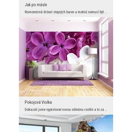
Jak po másle
Rovnoměrné držení stejných barev a motivů nemusí být vždy úplně tak nudné, jak se může na první p...
Pokojová Violka
Dokazali jsme vypěstovat novou odměnu rostlin a to za pomocí obrovské vlny těch nezjájímavějších ...