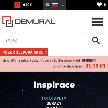
❤
0,00 €
SK
0
Hledat...
POZOR SLEVOVÁ AKCE!!
sleva
50%
na veškeré zboží. Podejte v košíku slevový kód -
KFNUE3N
01:19:00
Do konce zbývá už jen:
Inspirace
FOTOTAPETY
OBRAZY