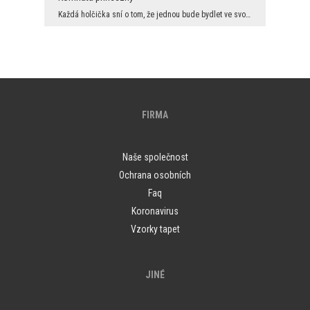
Každá holčička sní o tom, že jednou bude bydlet ve svojí vlastní komnatě, kde by mohla mít své vě...
FIRMA
Naše společnost
Ochrana osobních
Faq
Koronavirus
Vzorky tapet
JINÉ