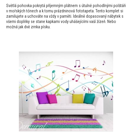
Světlá pohovka pokrytá příjemným plátnem s útulně pohodlnými polštáři
v mořských tónech a k tomu prázdninová fototapeta. Tento komplet si
zamilujete a uchováte na vždy v paměti. Ideálně dopasovaný nábytek s
všemi doplňky se stane kapkami vody uhášejícími vaší žízeň. Nebo
možná jak dvě zrnka písku.