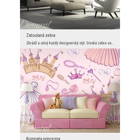
Zatoulaná zebra
Zkrášlí a oživý každý designerský styl. Divoká zebra se v tomto případě stane pruhovaným pokojový...
Komnata princezny