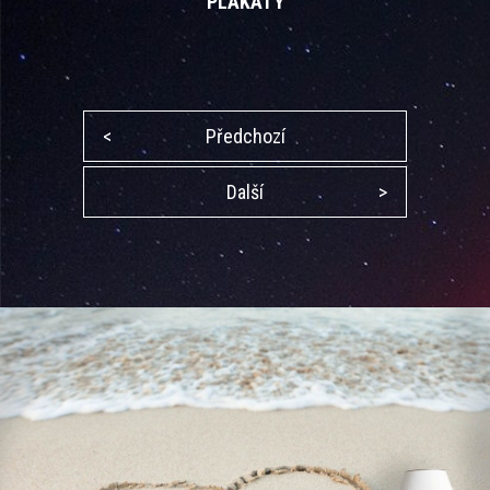
PLAKÁTY
<
Předchozí
Další
>