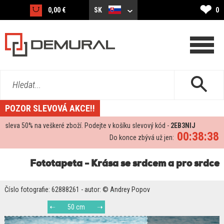
❤
0,00 €
SK
0
Hledat...
POZOR SLEVOVÁ AKCE!!
sleva
50%
na veškeré zboží. Podejte v košíku slevový kód -
2EB3NIJ
00:38:37
Do konce zbývá už jen:
Fototapeta - Krása se srdcem a pro srdce
Číslo fotografie: 62888261 - autor: © Andrey Popov
50 cm