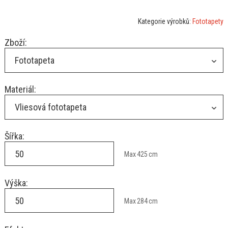
Kategorie výrobků:
Fototapety
Zboží:
Fototapeta
Materiál:
Vliesová fototapeta
Šířka:
Max
425
cm
Výška:
Max
284
cm