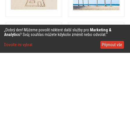
❤
❤
„Dobrý den! Můžeme povolit některé další služby pro
Marketing &
Analytics
? Svůj souhlas můžete kdykoliv změnit nebo odvolat.“
Dovolte mi vybrat
Přijmout vše
❤
❤
❤
❤