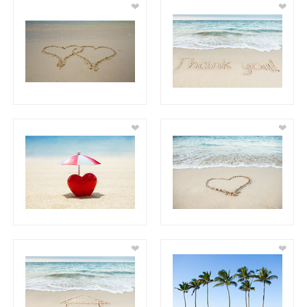
❤
❤
❤
❤
❤
❤