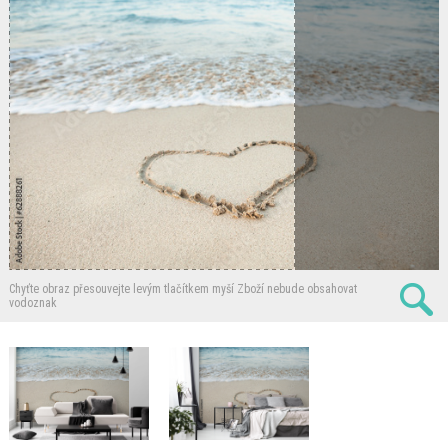
Chyťte obraz přesouvejte levým tlačítkem myší
Zboží nebude obsahovat
vodoznak