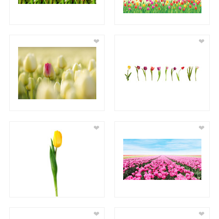
❤
❤
❤
❤
❤
❤