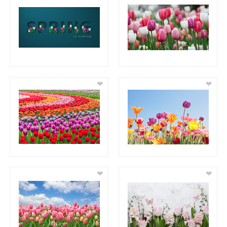
❤
❤
❤
❤