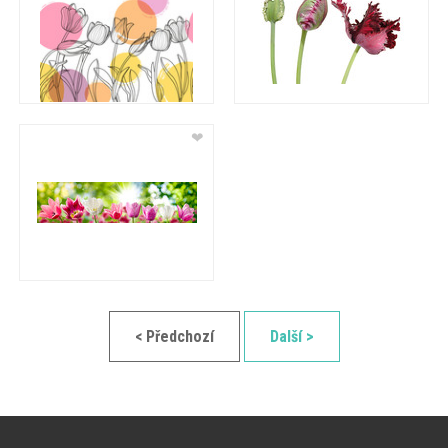
❤
< Předchozí
Další >