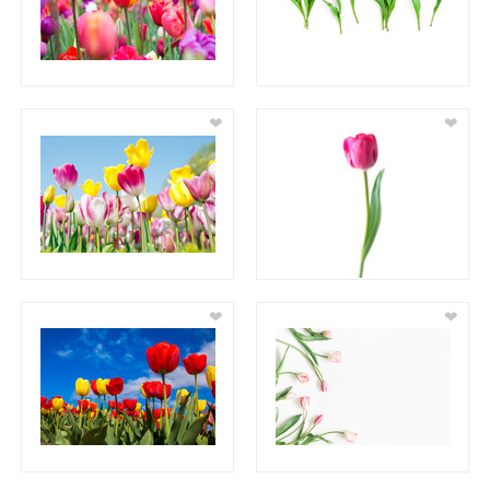
❤
❤
❤
❤