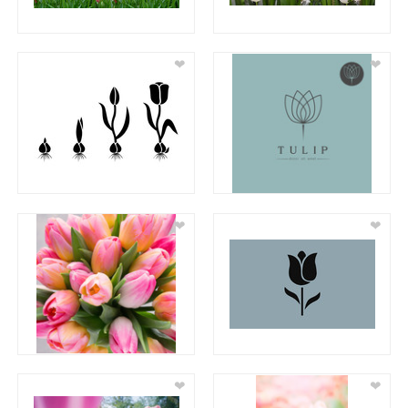
❤
❤
❤
❤
❤
❤