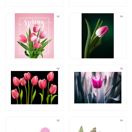
❤
❤
❤
❤
❤
❤