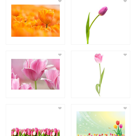
❤
❤
❤
❤
❤
❤