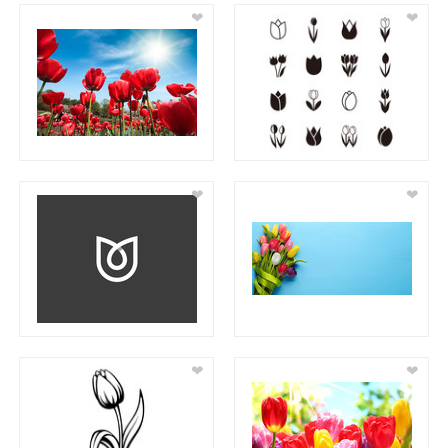
❤
❤
❤
❤
❤
❤