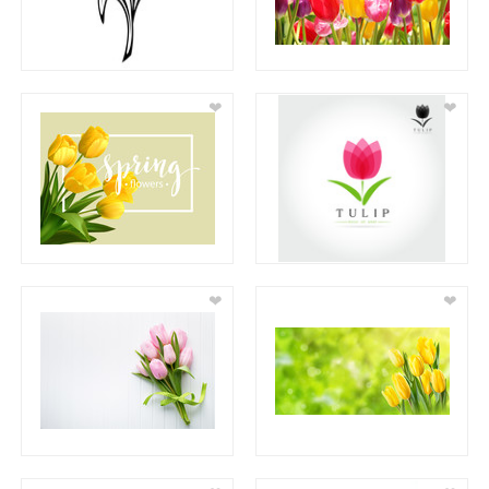
❤
❤
❤
❤