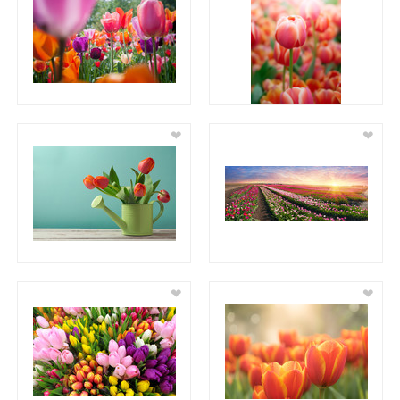
❤
❤
❤
❤