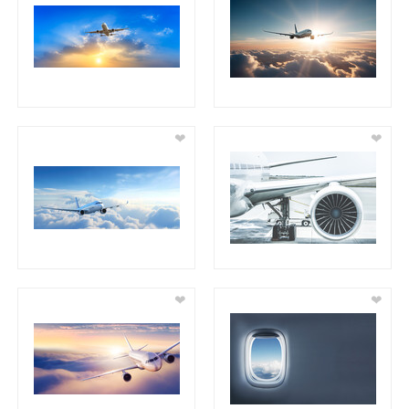
❤
❤
❤
❤