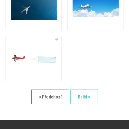
❤
< Předchozí
Další >