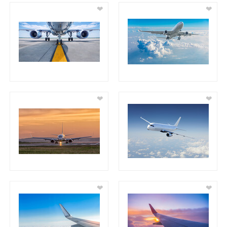
❤
❤
❤
❤
❤
❤