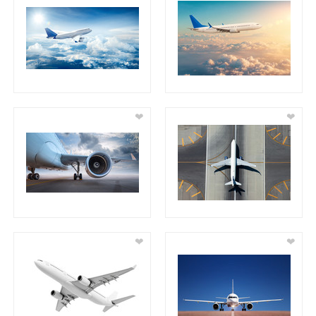
❤
❤
❤
❤