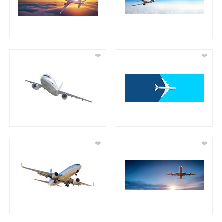
❤
❤
❤
❤