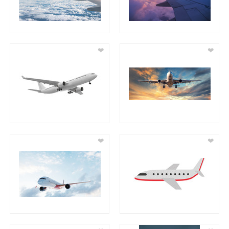
❤
❤
❤
❤