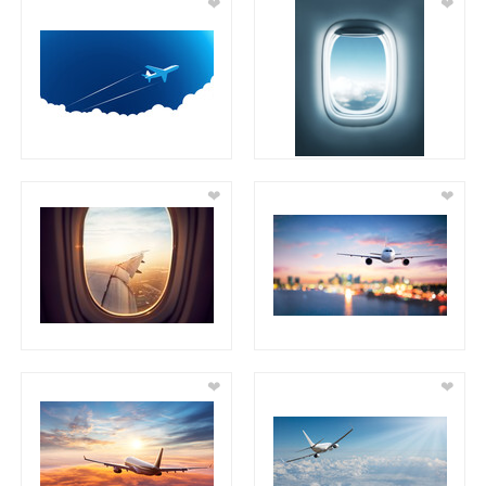
❤
❤
❤
❤
❤
❤