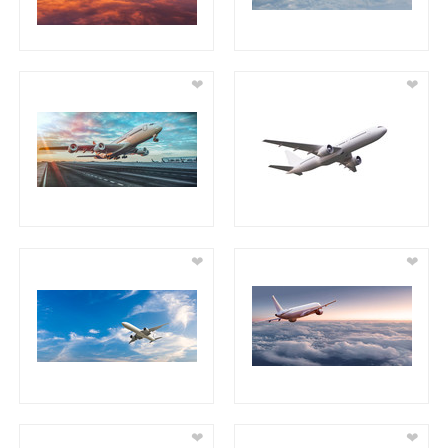
❤
❤
❤
❤
❤
❤