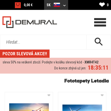
❤
0,00 €
SK
0
Hledat...
POZOR SLEVOVÁ AKCE!!
sleva
50%
na veškeré zboží. Podejte v košíku slevový kód -
XMR4T42
18:35:10
Do konce zbývá už jen:
Fototapety Letadla
❤
❤