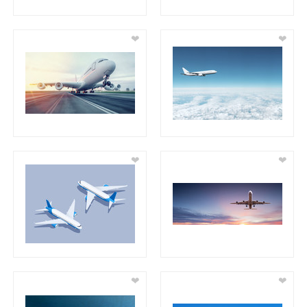
❤
❤
❤
❤
❤
❤