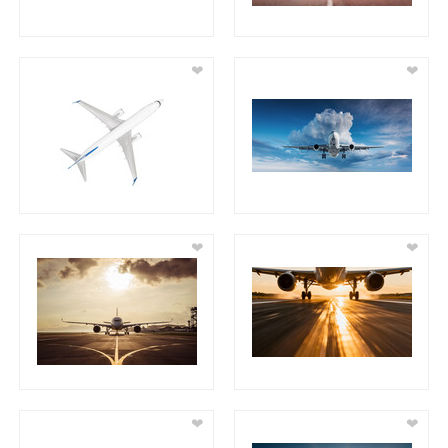
❤
❤
❤
❤
❤
❤