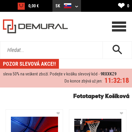
❤
0,00 €
SK
0
Hledat...
POZOR SLEVOVÁ AKCE!!
sleva
50%
na veškeré zboží. Podejte v košíku slevový kód -
9RXXKZ9
11:32:17
Do konce zbývá už jen:
Fototapety Košíková
❤
❤