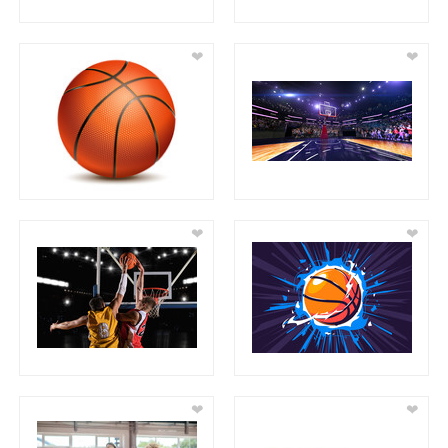
❤
❤
❤
❤
❤
❤