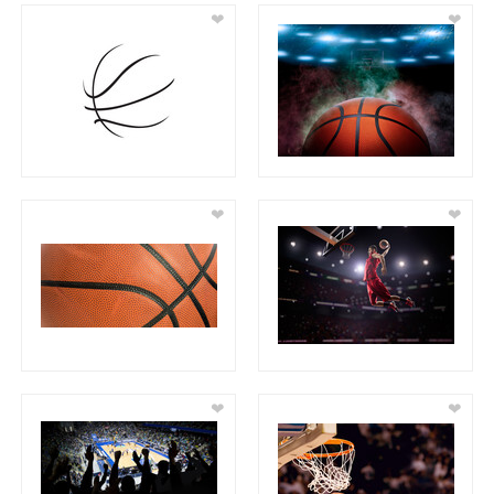
❤
❤
❤
❤
❤
❤