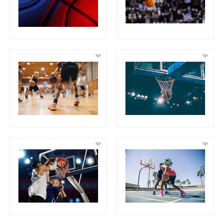
❤
❤
❤
❤