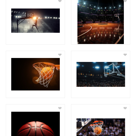
❤
❤
❤
❤
❤
❤