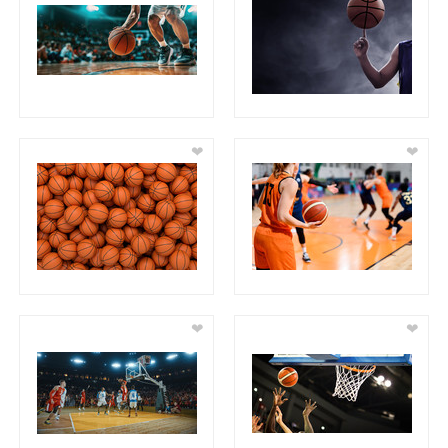
❤
❤
❤
❤