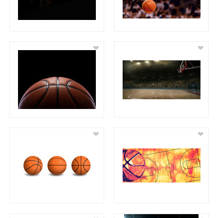
❤
❤
❤
❤