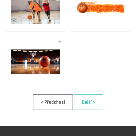
❤
< Předchozí
Další >