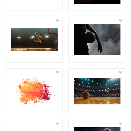
❤
❤
❤
❤
❤
❤