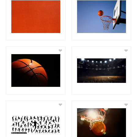
❤
❤
❤
❤