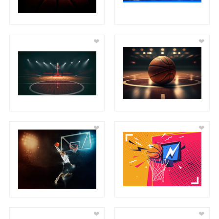
❤
❤
❤
❤
❤
❤