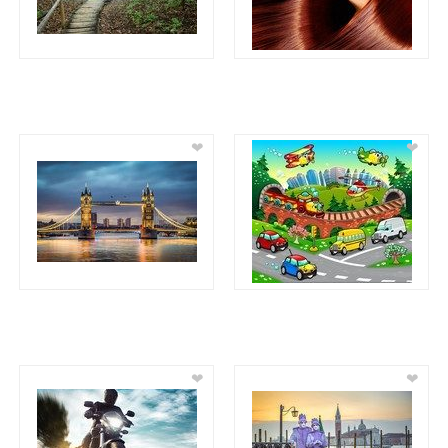
❤
❤
❤
❤