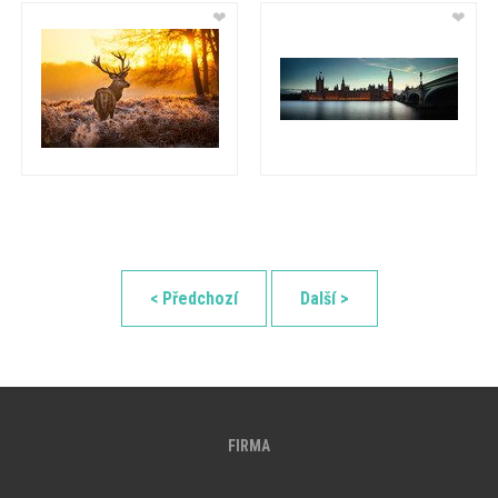
❤
❤
< Předchozí
Další >
FIRMA