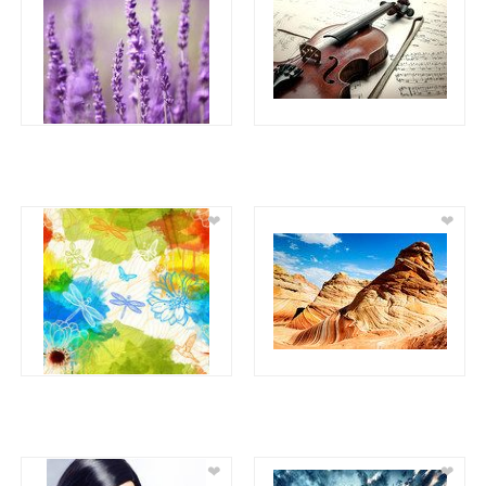
❤
❤
❤
❤