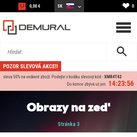
❤
0,00 €
SK
0
Hledat...
POZOR SLEVOVÁ AKCE!!
sleva
50%
na veškeré zboží. Podejte v košíku slevový kód -
XMR4T42
14:23:55
Do konce zbývá už jen:
Obrazy na zed'
Stránka 3