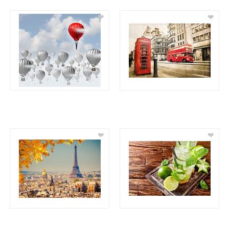
❤
❤
❤
❤