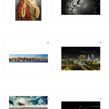
❤
❤
❤
❤