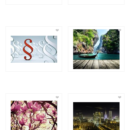
❤
❤
❤
❤