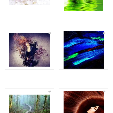
❤
❤
❤
❤