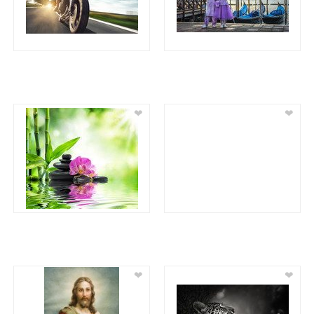
❤
❤
❤
❤