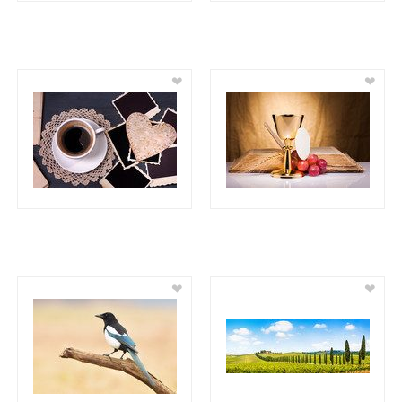
❤
❤
❤
❤