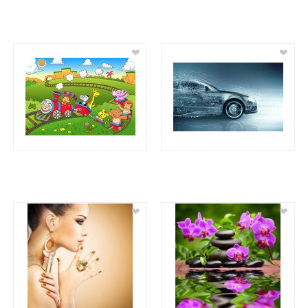
❤
❤
❤
❤