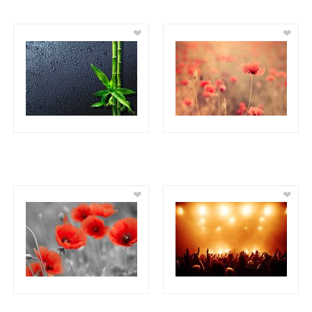
❤
❤
❤
❤