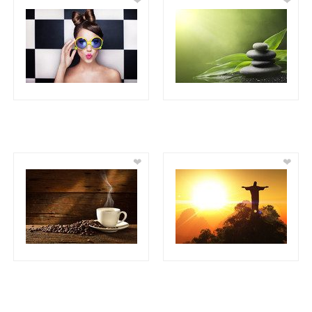
❤
❤
❤
❤