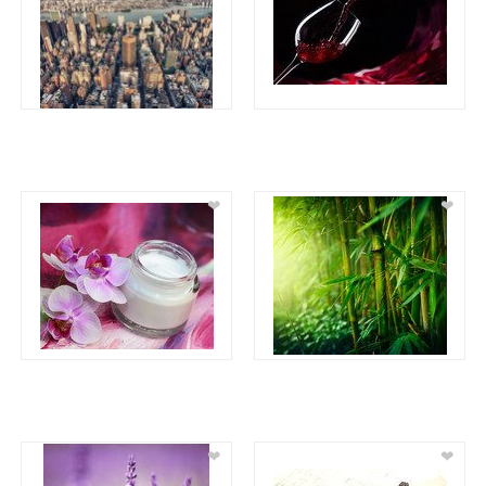
❤
❤
❤
❤