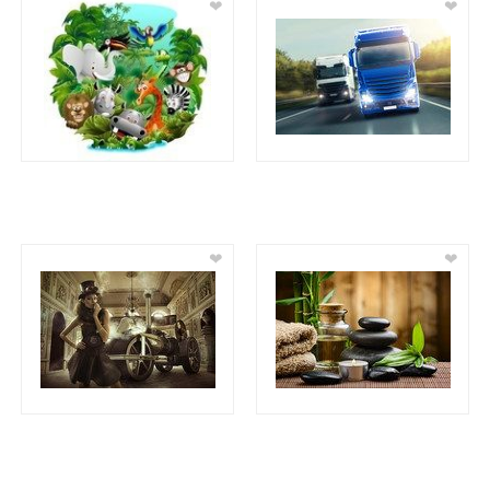
❤
❤
❤
❤