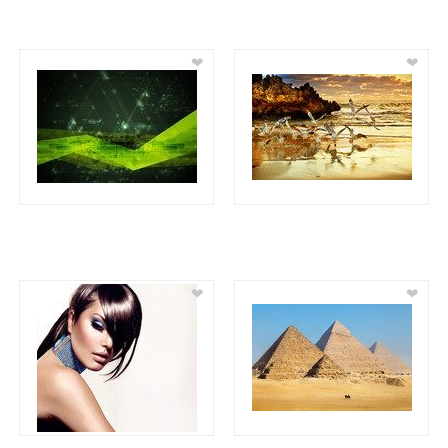
❤
❤
❤
❤