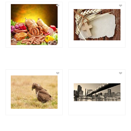
❤
❤
❤
❤