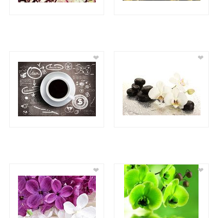
❤
❤
❤
❤