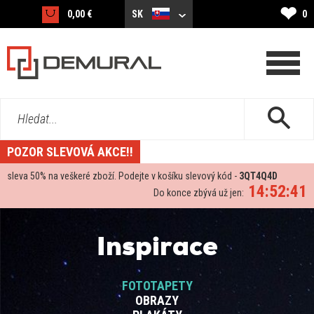
❤
0,00 €
SK
0
Hledat...
POZOR SLEVOVÁ AKCE!!
sleva
50%
na veškeré zboží. Podejte v košíku slevový kód -
3QT4Q4D
14:52:41
Do konce zbývá už jen:
Inspirace
FOTOTAPETY
OBRAZY