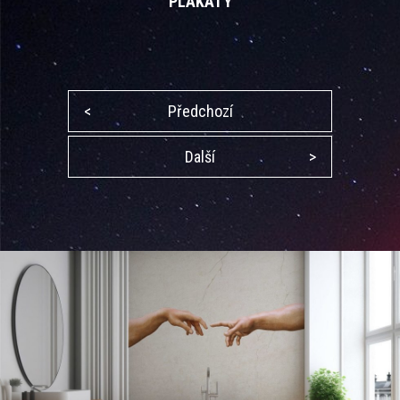
PLAKÁTY
<
Předchozí
Další
>