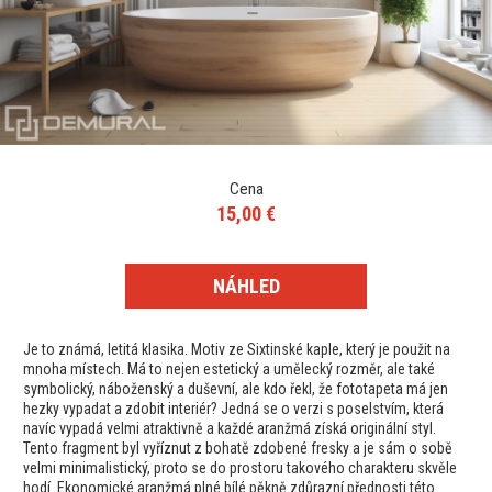
Cena
15,00 €
NÁHLED
Je to známá, letitá klasika. Motiv ze Sixtinské kaple, který je použit na
mnoha místech. Má to nejen estetický a umělecký rozměr, ale také
symbolický, náboženský a duševní, ale kdo řekl, že fototapeta má jen
hezky vypadat a zdobit interiér? Jedná se o verzi s poselstvím, která
navíc vypadá velmi atraktivně a každé aranžmá získá originální styl.
Tento fragment byl vyříznut z bohatě zdobené fresky a je sám o sobě
velmi minimalistický, proto se do prostoru takového charakteru skvěle
hodí. Ekonomické aranžmá plné bílé pěkně zdůrazní přednosti této