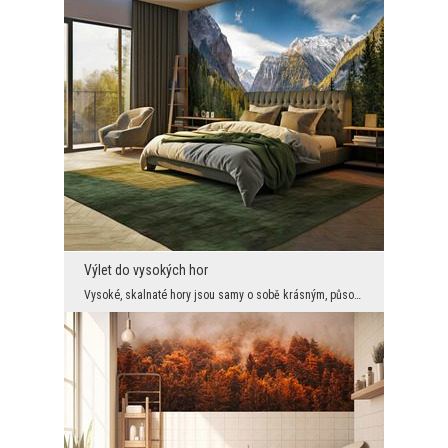
Výlet do vysokých hor
Vysoké, skalnaté hory jsou samy o sobě krásným, působivým a působivým pohledem. Zde není třeba ni...