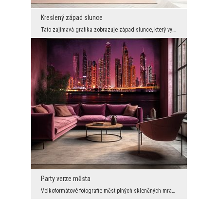
Kreslený západ slunce
Tato zajímavá grafika zobrazuje západ slunce, který vypadá trochu jako dětská kresba. Po chvíli j...
Party verze města
Velkoformátové fotografie měst plných skleněných mrakodrapů jsou jednou z nejoblíbenějších grafic...