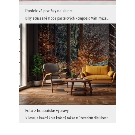
Pastelové pivoňky na slunci
Díky současné módě pastelových kompozic Vám můžeme nabídnout krásné efektní dekorace. Zde květino...
Foto z houbařské výpravy
V lese je každý kout krásný, takže můžete fotit dle libosti. Udělali jsme pár záběrů, a pak vybra...