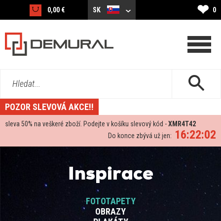
❤
0,00 €
SK
0
Hledat...
POZOR SLEVOVÁ AKCE!!
sleva
50%
na veškeré zboží. Podejte v košíku slevový kód -
XMR4T42
16:22:02
Do konce zbývá už jen:
Inspirace
FOTOTAPETY
OBRAZY