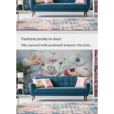
Pastelové pivoňky na slunci
Díky současné módě pastelových kompozic Vám můžeme nabídnout krásné efektní dekorace. Zde květino...