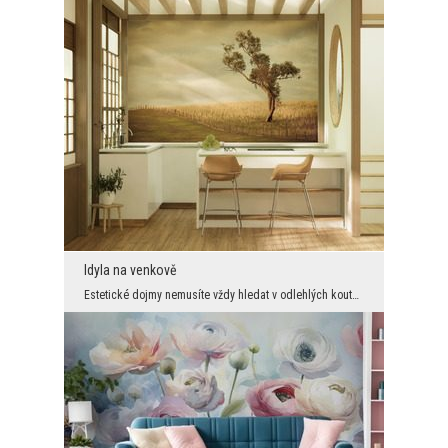
Idyla na venkově
Estetické dojmy nemusíte vždy hledat v odlehlých koutech světa. Někdy stojí za to vyrazit za měst...