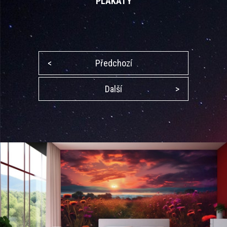
PLAKÁTY
<
Předchozí
Další
>