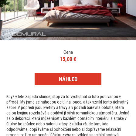
Cena
15,00 €
NÁHLED
Když v létě zapadá slunce, stojí za to vychutnat si tuto podívanou v
přírodě. My jsme se náhodou ocitli na louce, a tak vznikl tento úchvatný
záběr. V popředí jsou květiny a trávy a v pozadí barevná obloha, která
celou krajinu rozehrává a dodává jí silně romantickou atmosféru. Jedná
se o dekoraci, která může viset v každém domácím interiéru, ale také v
útulné hospůdce nebo salonu krásy. Zkrátka všude tam, kde
odpočíváme, dopřáváme si pohoštění nebo si dopřáváme relaxační
procedury. Pro umocnění účinku zvýrazní výhled speciální bodová