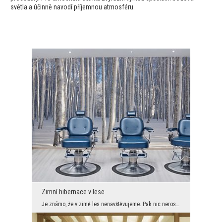
světla a účinně navodí příjemnou atmosféru.
Zimní hibernace v lese
Je známo, že v zimě les nenavštěvujeme. Pak nic neroste, není co sbírat a není nic vidět sníh, le...