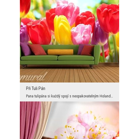
Při Tuli Pán
Pana tulipána si každý spojí s neopakovatelným Holandskem. Je to symbol dobré energie, radosti ze...