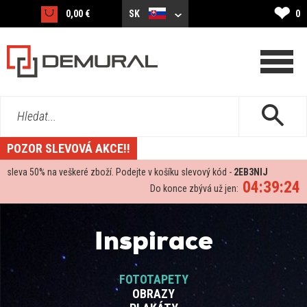
❤
0,00 €
SK
0
Hledat...
POZOR SLEVOVÁ AKCE!!
sleva
50%
na veškeré zboží. Podejte v košíku slevový kód -
2EB3NIJ
04:39:23
Do konce zbývá už jen:
Inspirace
FOTOTAPETY
OBRAZY