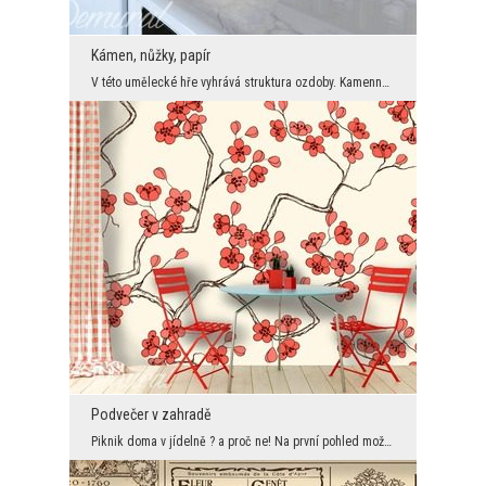
Kámen, nůžky, papír
V této umělecké hře vyhrává struktura ozdoby. Kamenná fototapeta krásně ladí s monochromatickým p...
Podvečer v zahradě
Piknik doma v jídelně ? a proč ne! Na první pohled možná trochu šetrná , ale za to je příjemná a ...