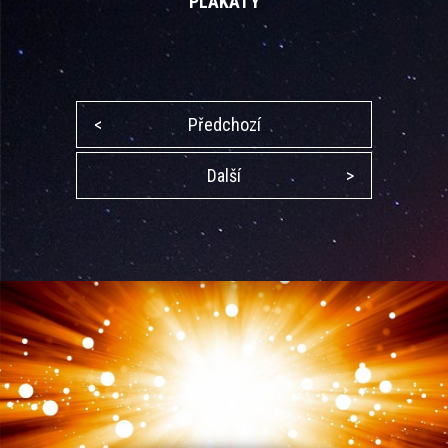
PLAKÁTY
<
Předchozí
Další
>