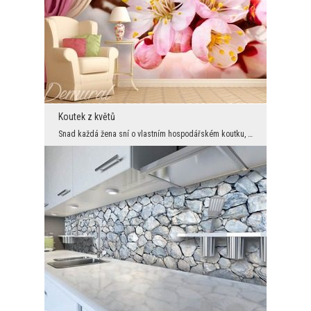
Koutek z květů
Snad každá žena sní o vlastním hospodářském koutku, který bude mít na svém pozemku rodinného dome...