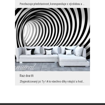
Povzbuzuje představivost, koresponduje s výzdobou a – co je nejvážnější – odráží hlavní zájmy oby...
Raz dva tři
Zhypnotizovaný jsi Ty ! A to všechno díky rotující a hodně vtahující (doslova i přeneseně) foto-t...