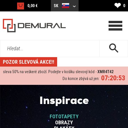
❤
0,00 €
SK
0
Hledat...
POZOR SLEVOVÁ AKCE!!
sleva
50%
na veškeré zboží. Podejte v košíku slevový kód -
XMR4T42
07:20:53
Do konce zbývá už jen:
Inspirace
FOTOTAPETY
OBRAZY