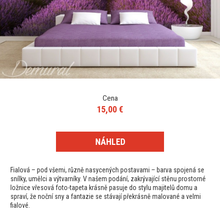
Cena
15,00 €
NÁHLED
Fialová – pod všemi, různě nasycených postavami – barva spojená se
snílky, umělci a výtvarníky. V našem podání, zakrývající stěnu prostorné
ložnice vřesová foto-tapeta krásně pasuje do stylu majitelů domu a
spraví, že noční sny a fantazie se stávají překrásně malované a velmi
fialové.