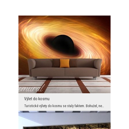
Výlet do kosmu
Turistické výlety do kosmu se staly faktem. Bohužel, není nás mnoho kdo by si mohl dovolit sednou...