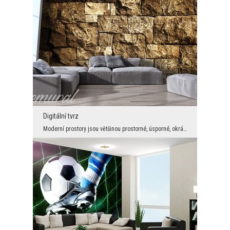
Digitální tvrz
Moderní prostory jsou většinou prostorné, úsporné, okrášlené digitálními doplňky a – bohužel – má...