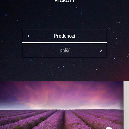
PLAKÁTY
<
Předchozí
Další
>