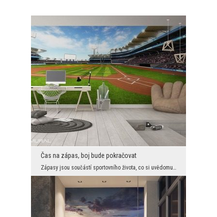
Čas na zápas, boj bude pokračovat
Zápasy jsou součástí sportovního života, co si uvědomují mnozí fanoušci. Při snění o jedinečném d...