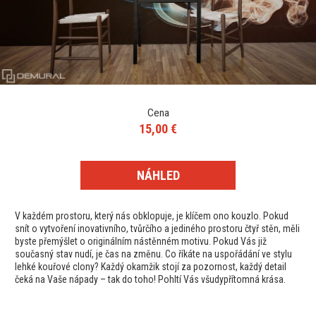
Cena
15,00 €
NÁHLED
V každém prostoru, který nás obklopuje, je klíčem ono kouzlo. Pokud
snít o vytvoření inovativního, tvůrčího a jediného prostoru čtyř stěn, měli
byste přemýšlet o originálním nástěnném motivu. Pokud Vás již
současný stav nudí, je čas na změnu. Co říkáte na uspořádání ve stylu
lehké kouřové clony? Každý okamžik stojí za pozornost, každý detail
čeká na Vaše nápady – tak do toho! Pohltí Vás všudypřítomná krása.