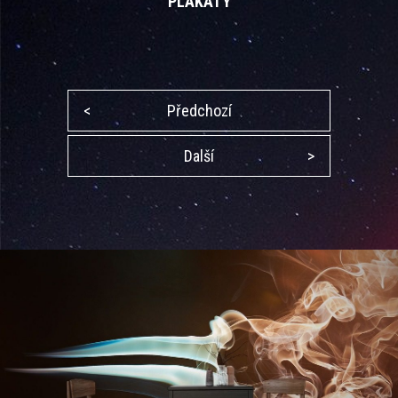
PLAKÁTY
<
Předchozí
Další
>