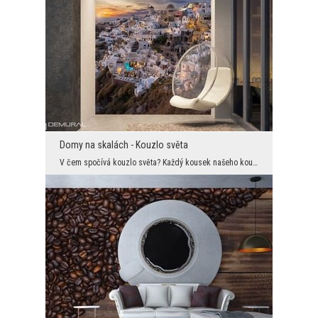
Domy na skalách - Kouzlo světa
V čem spočívá kouzlo světa? Každý kousek našeho kouzelného království je kombinací mimořádných kv...