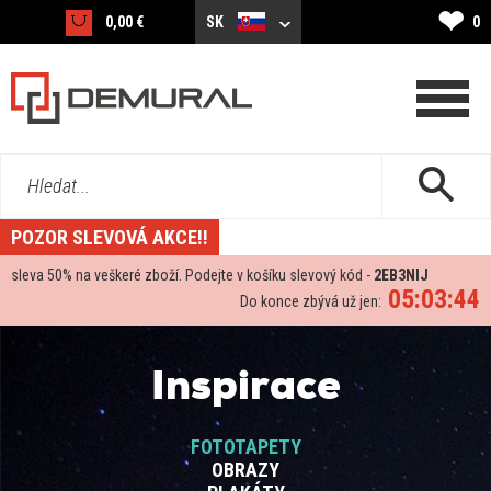
❤
0,00 €
SK
0
Hledat...
POZOR SLEVOVÁ AKCE!!
sleva
50%
na veškeré zboží. Podejte v košíku slevový kód -
2EB3NIJ
05:03:43
Do konce zbývá už jen:
Inspirace
FOTOTAPETY
OBRAZY