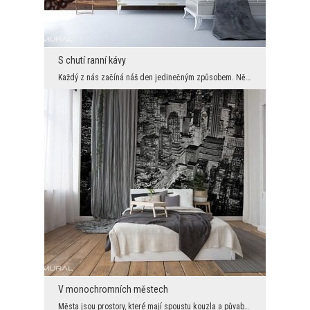
S chutí ranní kávy
Každý z nás začíná náš den jedinečným způsobem. Někteří pijí chutné kakao, jiní mají čaj, jiní dá...
V monochromních městech
Města jsou prostory, které mají spoustu kouzla a půvabu. Existují však místa, která zmrazí krev a...