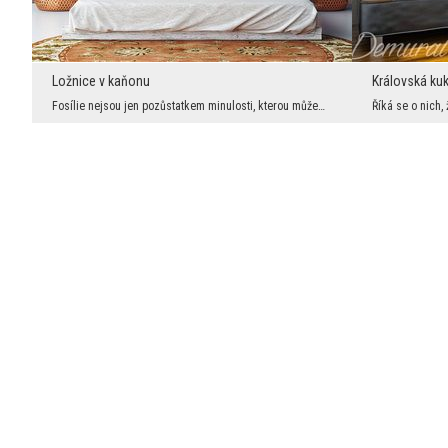
Ložnice v kaňonu
Královská kuk
Fosílie nejsou jen pozůstatkem minulosti, kterou můžeme obdivovat. Je to především znak věčnosti ...