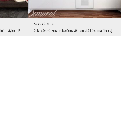
Kávová zrna
Kvetoucí třešeň je spojena přímo s orientálním stylem. Pokud tedy chceme zachovat uspořádání v to...
Celá kávová zrna nebo čerstvě namletá káva mají tu nejkrásnější vůni. Nemělo by se však skrývat, ...