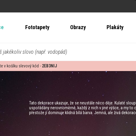
ce
Fototapety
Obrazy
Plakáty
š jakékoliv slovo (např. vodopád)
te v košíku slevový kód -
2EB3NIJ
Tato dekorace ukazuje, že se neustále něco děje. Kulaté sloupky
uspořádány nerovnoměrně, každý z nich v jiné výšce, a my to 
přestože jí dominuje klidná bílá barva. Jemná, ale živá dekorac