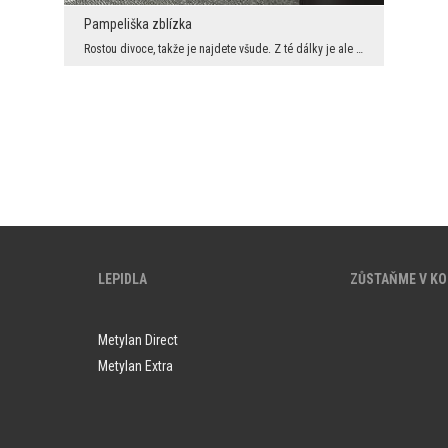
Pampeliška zblízka
Rostou divoce, takže je najdete všude. Z té dálky je ale asi nikdo nesleduje. Tady vidíte, že pam...
LEPIDLA
ZŮSTAŇME V K
Metylan Direct
Metylan Extra