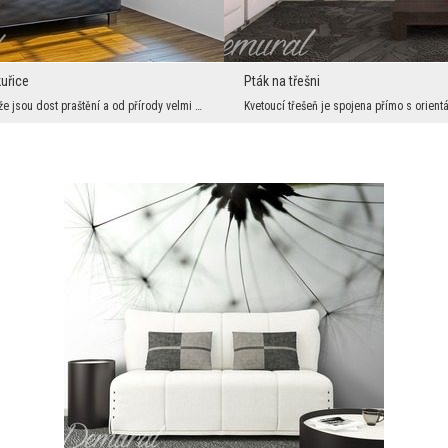
uřice
Pták na třešni
Říká se o nich, že jsou dost praštění a od přírody velmi zlomyslní. Tyto negativní vlastnosti nic...