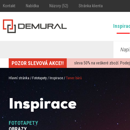
Kontakt
Nabídka
Názory (52)
Stránka klienta
Inspira
Napi
POZOR SLEVOVÁ AKCE!!
sleva
50%
na veškeré zboží. Podej
Hlavní stránka
/
Fototapety
/
Inspirace
/
Tanec barů
Inspirace
FOTOTAPETY
OBRAZY