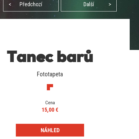
<
Předchozí
Další
>
Tanec barů
Fototapeta
Cena
15,00 €
NÁHLED