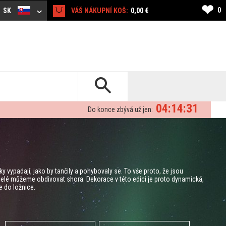
❤
0
SK
VÁŠ NÁKUPNÍ KOŠ:
0,00 €
04:14:30
Do konce zbývá už jen:
 vypadají, jako by tančily a pohybovaly se. To vše proto, že jsou
celé můžeme obdivovat shora. Dekorace v této edici je proto dynamická,
e do ložnice.