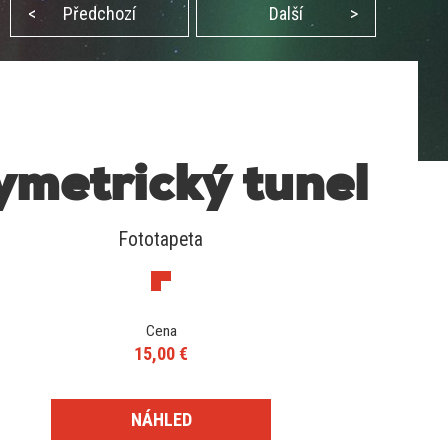
<
Předchozí
Další
>
ymetrický tunel
Fototapeta
Cena
15,00 €
NÁHLED