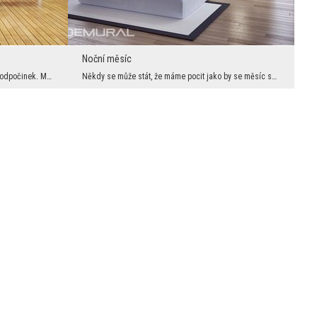
Noční měsíc
Meditace v tichosti je nejlešpí způsob na odpočinek. Můžeme se o tom překonat při pohledu na foto...
Někdy se může stát, že máme pocit jako by se měsíc schovával za mrakami. Protože máme noc, tak ce...