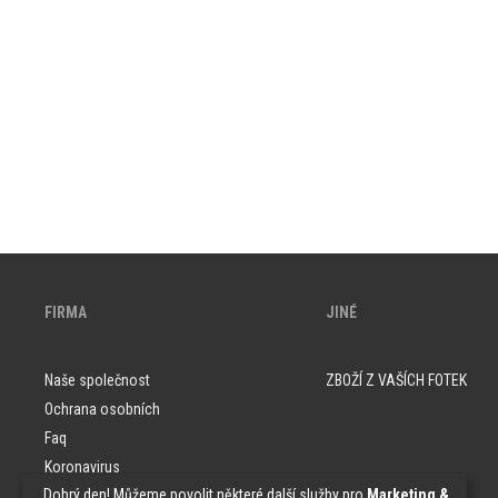
FIRMA
JINÉ
Naše společnost
ZBOŽÍ Z VAŠÍCH FOTEK
Ochrana osobních
Faq
Koronavirus
„Dobrý den! Můžeme povolit některé další služby pro
Marketing &
Vzorky tapet