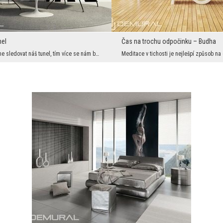
nel
Čas na trochu odpočinku – Budha
Čím více budeme sledovat náš tunel, tím více se nám bude zdát, jakoby se pohyboval. Je to ale jen...