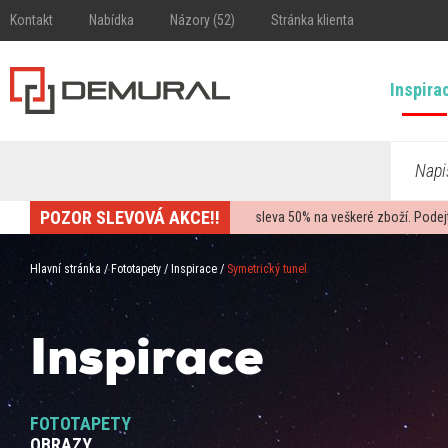
Kontakt
Nabídka
Názory (52)
Stránka klienta
Inspira
Napi
POZOR SLEVOVÁ AKCE!!
sleva
50%
na veškeré zboží. Podej
Hlavní stránka
/
Fototapety
/
Inspirace
/
Symetrický tunel
Inspirace
FOTOTAPETY
OBRAZY