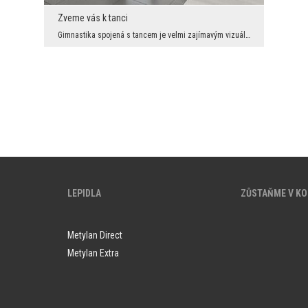
Zveme vás k tanci
Gimnastika spojená s tancem je velmi zajímavým vizuálním zížitkem. I když v tomto případě vidíme ...
LEPIDLA
ZŮSTAŇME V K
Metylan Direct
Metylan Extra