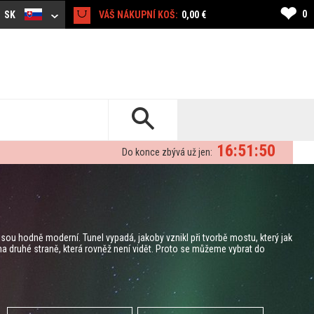
❤
0
SK
VÁŠ NÁKUPNÍ KOŠ:
0,00 €
16:51:49
Do konce zbývá už jen:
sou hodně moderní. Tunel vypadá, jakoby vznikl při tvorbě mostu, který jak
 na druhé straně, která rovněž není vidět. Proto se můžeme vybrat do