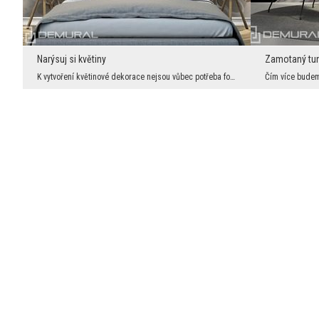
Narýsuj si květiny
Zamotaný tu
K vytvoření květinové dekorace nejsou vůbec potřeba fotky zahrádek nebo louky. Někdy stačí jen tr...