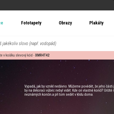
ce
Fototapety
Obrazy
Plakáty
š jakékoliv slovo (např. vodopád)
te v košíku slevový kód -
XMR4T42
Vypadá, jak by vznikl nedávno. Můžeme povědět, že jeho části j
by na dekoraci vůbec nebyl vidět. Kde on vlastně končí? Určitě
neznámých končin a při tom sedět v klidu doma.