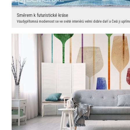
Směrem k futuristické kráse
Všudypřítomná modernost se ve světě interiérů velmi dobře daří a Češi ji upřím