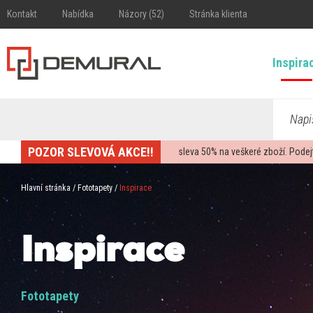
Kontakt
Nabídka
Názory (52)
Stránka klienta
Inspira
Napi
POZOR SLEVOVÁ AKCE!!
sleva
50%
na veškeré zboží. Podej
Hlavní stránka
/
Fototapety
/
Inspirace
Inspirace
Fototapety