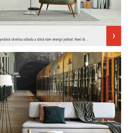
vyvolává skvělou náladu a dává nám energii jednat. Není di...