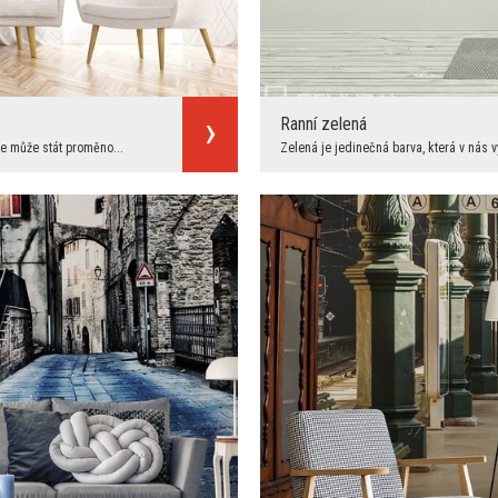
Ranní zelená
se může stát proměno...
Zelená je jedinečná barva, která v nás 