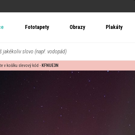
ce
Fototapety
Obrazy
Plakáty
š jakékoliv slovo (např. vodopád)
te v košíku slevový kód -
KFNUE3N