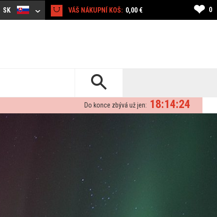
❤
0
SK
VÁŠ NÁKUPNÍ KOŠ:
0,00 €
18:14:21
Do konce zbývá už jen: