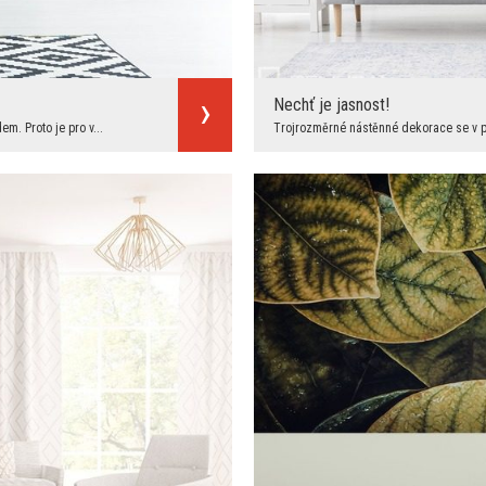
Nechť je jasnost!
m. Proto je pro v...
Trojrozměrné nástěnné dekorace se v pos