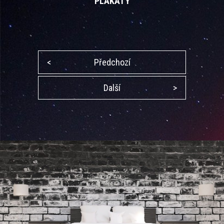
PLAKÁTY
<
Předchozí
Další
>