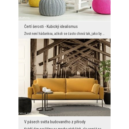
Čertí šerosti - Kubický idealismus
Život není hádankou, ačkoli se často chová tak, jako by od záčátku do konce našich dnů zůstávalo ...
V pásech světa budovaného z přírody