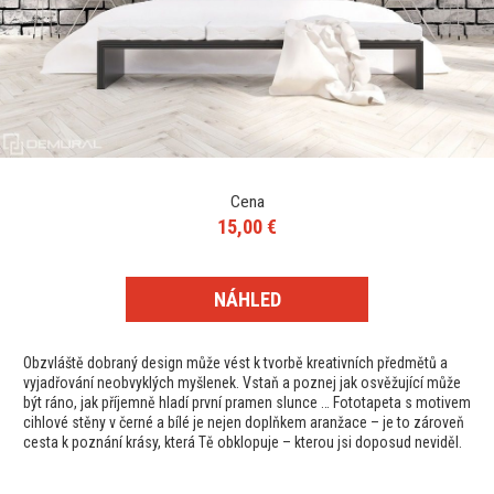
Cena
15,00 €
NÁHLED
Obzvláště dobraný design může vést k tvorbě kreativních předmětů a
vyjadřování neobvyklých myšlenek. Vstaň a poznej jak osvěžující může
být ráno, jak příjemně hladí první pramen slunce … Fototapeta s motivem
cihlové stěny v černé a bílé je nejen doplňkem aranžace – je to zároveň
cesta k poznání krásy, která Tě obklopuje – kterou jsi doposud neviděl.