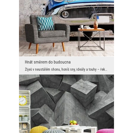
Hnát směrem do budoucna
Žiješ v neustálém shonu, honíš sny, ideály a touhy – řekni dost a zastav se na chvilku aby se na ...