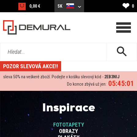
❤
0,00 €
SK
0
Hledat...
POZOR SLEVOVÁ AKCE!!
sleva
50%
na veškeré zboží. Podejte v košíku slevový kód -
2EB3NIJ
05:45:00
Do konce zbývá už jen:
Inspirace
FOTOTAPETY
OBRAZY