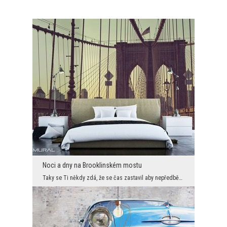
Noci a dny na Brooklinském mostu
Taky se Ti někdy zdá, že se čas zastavil aby nepředběhl Tebe a Tvé myšlenky? Fototapeta s motivem...