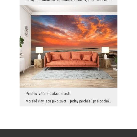
Každý den narážíme na mnoho překážek, ale rovněž na mnoho nabídnutých rukou. Pro stavku mostů je ...
Přístav věčné dokonalosti
Mořské vlny jsou jako život – jedny přichází, jiné odchází. Jejich nostalgické chování však není ...