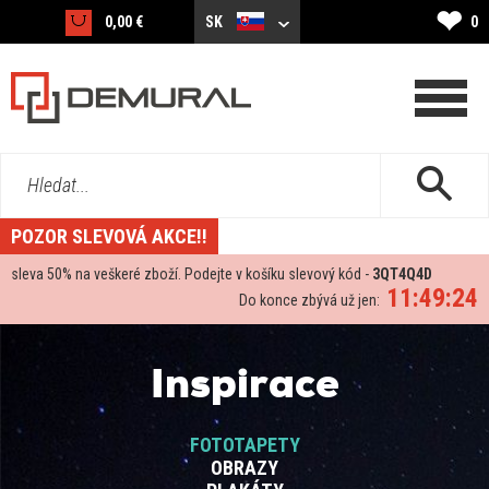
❤
0,00 €
SK
0
Hledat...
POZOR SLEVOVÁ AKCE!!
sleva
50%
na veškeré zboží. Podejte v košíku slevový kód -
3QT4Q4D
11:49:24
Do konce zbývá už jen:
Inspirace
FOTOTAPETY
OBRAZY