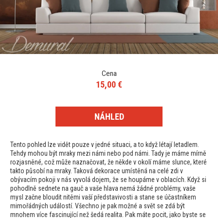
Cena
15,00 €
NÁHLED
Tento pohled lze vidět pouze v jedné situaci, a to když létají letadlem.
Tehdy mohou být mraky mezi námi nebo pod námi. Tady je máme mírně
rozjasněné, což může naznačovat, že někde v okolí máme slunce, které
takto působí na mraky. Taková dekorace umístěná na celé zdi v
obývacím pokoji v nás vyvolá dojem, že se houpáme v oblacích. Když si
pohodlně sednete na gauč a vaše hlava nemá žádné problémy, vaše
mysl začne bloudit nitěmi vaší představivosti a stane se účastníkem
mimořádných událostí. Všechno je pak možné a svět se zdá být
mnohem více fascinující než šedá realita. Pak máte pocit, jako byste se