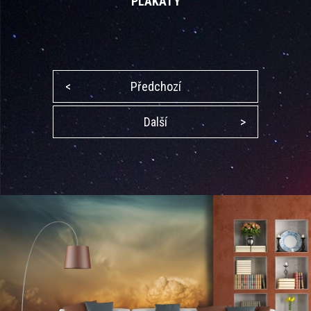
PLAKÁTY
<
Předchozí
Další
>