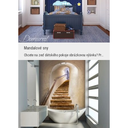
Mandalové sny
Chcete na zeď dětského pokoje obrázkovou výšivku? Proč ne! Zvlášt, když se v tomto segmentu noční...