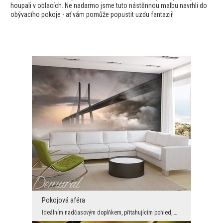
houpali v oblacích. Ne nadarmo jsme tuto nástěnnou malbu navrhli do
obývacího pokoje - ať vám pomůže popustit uzdu fantazii!
Pokojová aféra
Ideálním nadčasovým doplňkem, přitahujícím pohled, může být most umístěný do dekoračního rámu fot...