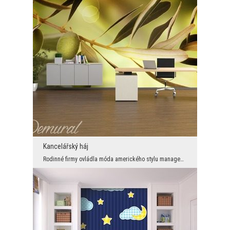
Kancelářský háj
Rodinné firmy ovládla móda amerického stylu managementu. A možná by nebylo špatné, být o krok vpř...