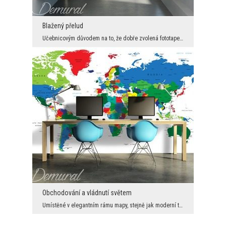
Blažený přelud
Učebnicovým důvodem na to, že dobře zvolená fototapeta vytváří ne jenom požadovanou atmosféru, al...
Obchodování a vládnutí světem
Umístěné v elegantním rámu mapy, stejně jak moderní tak i pokryté historickou sépií, už od dávnýc...