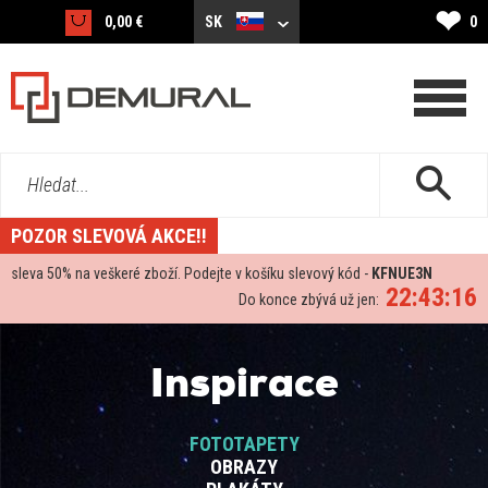
❤
0,00 €
SK
0
Hledat...
POZOR SLEVOVÁ AKCE!!
sleva
50%
na veškeré zboží. Podejte v košíku slevový kód -
KFNUE3N
22:43:15
Do konce zbývá už jen:
Inspirace
FOTOTAPETY
OBRAZY