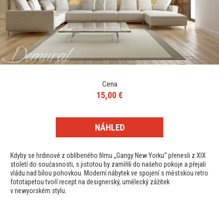
Cena
15,00 €
NÁHLED
Kdyby se hrdinové z oblíbeného filmu „Gangy New Yorku“ přenesli z XIX
století do současnosti, s jistotou by zamířili do našeho pokoje a přejali
vládu nad bílou pohovkou. Moderní nábytek ve spojení s městskou retro
fototapetou tvoří recept na designerský, umělecký zážitek
v newyorském stylu.