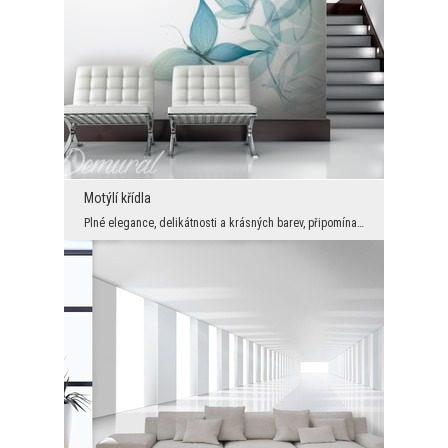
Motýlí křídla
Plné elegance, delikátnosti a krásných barev, připomínající letní mládí a přes to často sedávajíc...