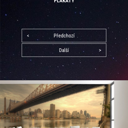
PLAKÁTY
<
Předchozí
Další
>