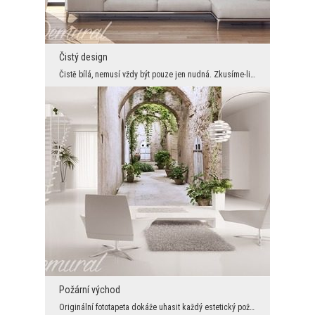
Čistý design
Čistě bílá, nemusí vždy být pouze jen nudná. Zkusíme-li jí zalít designerskou polevou a umístit j...
Požární východ
Originální fototapeta dokáže uhasit každý estetický požár a to není všechno. Přitahující pohled o...