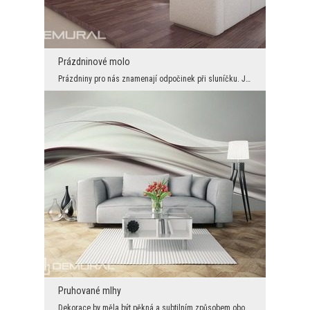
Prázdninové molo
Prázdniny pro nás znamenají odpočinek při sluníčku. Je to čas, kdy si můžeme posedět u jezírka a ...
Pruhované mlhy
Dekorace by měla být pěkná a subtilním způsobem obohacovat naše prostředí. Proto jsou ideálním do...