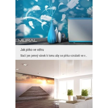
Jak pírko ve větru
Stačí jen jemný vánek k tomu aby se pírka vznášeli ve vzduchu. Tento moment jsme vlastně zachytil...