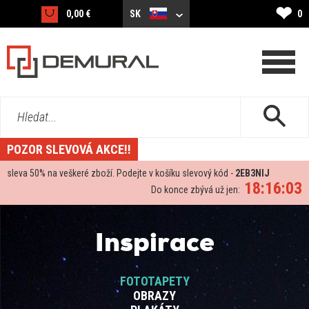
❤
0,00 €
SK
0
Hledat...
POZOR SLEVOVÁ AKCE!!
sleva
50%
na veškeré zboží. Podejte v košíku slevový kód -
2EB3NIJ
18:16:02
Do konce zbývá už jen:
Inspirace
FOTOTAPETY
OBRAZY