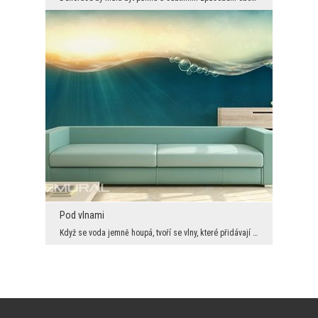
Pod vlnami
Když se voda jemně houpá, tvoří se vlny, které přidávají hladině vody na kráse. Nicméně všichni n...