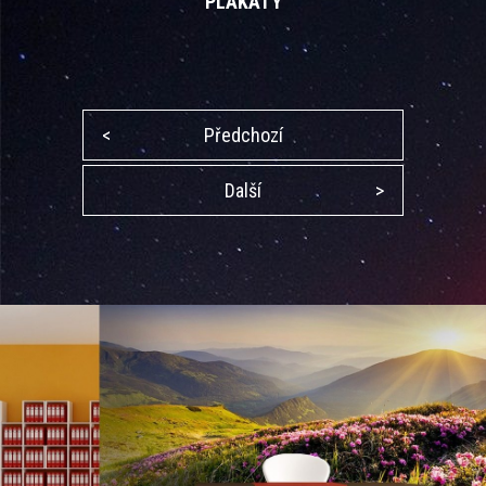
PLAKÁTY
<
Předchozí
Další
>