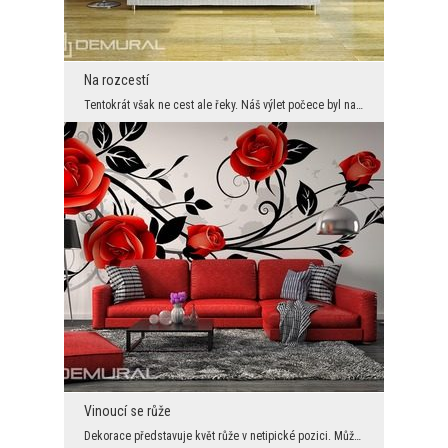
Na rozcestí
Tentokrát však ne cest ale řeky. Náš výlet počece byl na chvilku zadržen, ale jen proto, abychom ...
Vinoucí se růže
Dekorace představuje květ růže v netipické pozici. Můžeme se domýšlet, že je to jedna větvička, t...