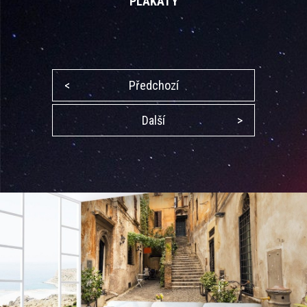
PLAKÁTY
<
Předchozí
Další
>