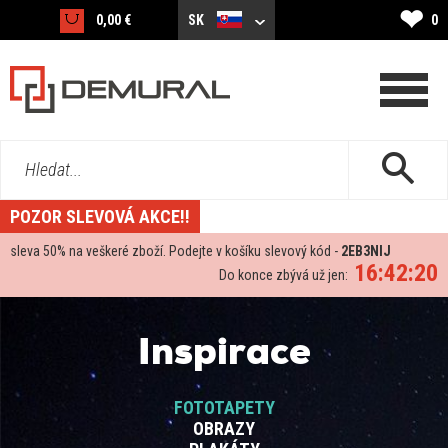
❤
0,00 €
SK
0
Hledat...
POZOR SLEVOVÁ AKCE!!
sleva
50%
na veškeré zboží. Podejte v košíku slevový kód -
2EB3NIJ
16:42:19
Do konce zbývá už jen:
Inspirace
FOTOTAPETY
OBRAZY