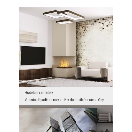
Hudební rámeček
V tomto případě se noty uložily do ideálního rámu. Ony samy vypadají, jako by tancovaly kolem seb...