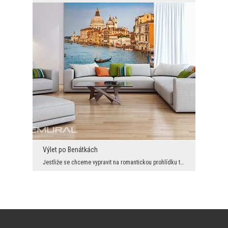
Výlet po Benátkách
Jestliže se chceme vypravit na romantickou prohlídku tohoto malebného města pak jedině gondolou. ...