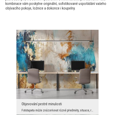
kombinace vám poskytne originální, sofistikované uspořádání vašeho
obývacího pokoje, ložnice a dokonce i koupelny.
Objevování pestré minulosti
Fototapeta může znázorňovat různé předměty, situace, rostliny, krajinu atd. Ale může znázorňovat ...