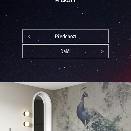
PLAKÁTY
<
Předchozí
Další
>