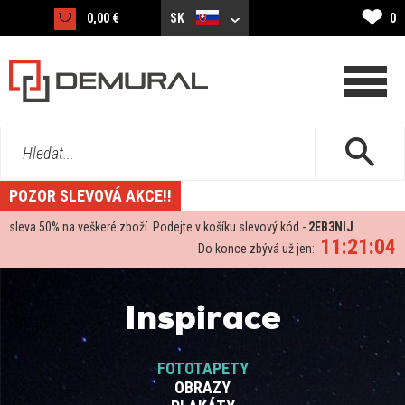
❤
0,00 €
SK
0
Hledat...
POZOR SLEVOVÁ AKCE!!
sleva
50%
na veškeré zboží. Podejte v košíku slevový kód -
2EB3NIJ
11:21:03
Do konce zbývá už jen:
Inspirace
FOTOTAPETY
OBRAZY