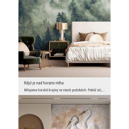
Když je nad horami mlha
Milujeme horské krajiny ve všech podobách. Potěší oči, dodají energii a zklidní. A i když se nad ...