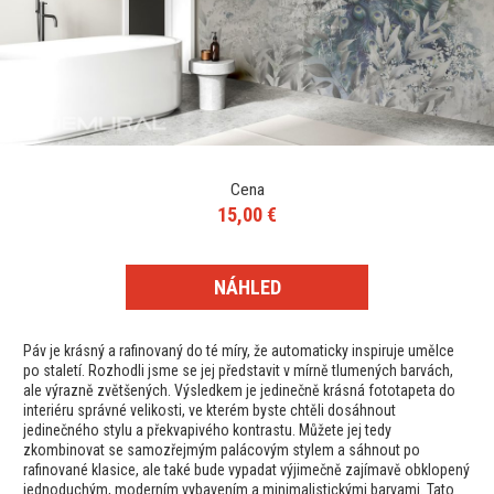
Cena
15,00 €
NÁHLED
Páv je krásný a rafinovaný do té míry, že automaticky inspiruje umělce
po staletí. Rozhodli jsme se jej představit v mírně tlumených barvách,
ale výrazně zvětšených. Výsledkem je jedinečně krásná fototapeta do
interiéru správné velikosti, ve kterém byste chtěli dosáhnout
jedinečného stylu a překvapivého kontrastu. Můžete jej tedy
zkombinovat se samozřejmým palácovým stylem a sáhnout po
rafinované klasice, ale také bude vypadat výjimečně zajímavě obklopený
jednoduchým, moderním vybavením a minimalistickými barvami. Tato