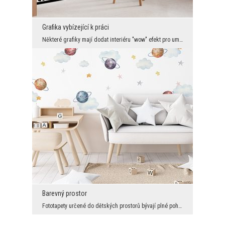
Grafika vybízející k práci
Některé grafiky mají dodat interiéru "wow" efekt pro umocnění aranžmá, jiné mají poskytnout relax...
Barevný prostor
Fototapety určené do dětských prostorů bývají plné pohádkových postaviček, ale nejen to. Víme, že...