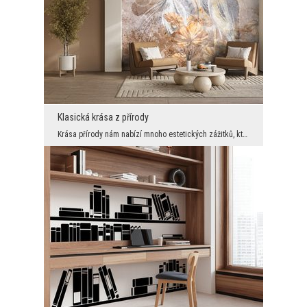
Klasická krása z přírody
Krása přírody nám nabízí mnoho estetických zážitků, které není třeba vylepšovat. Stačí je vyfotog...