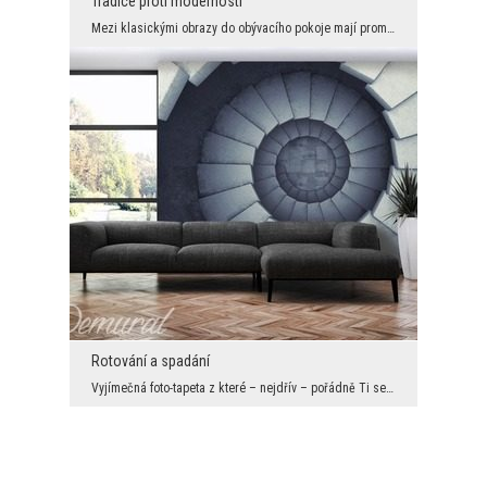
Tradice proti modernosti
Mezi klasickými obrazy do obývacího pokoje mají prominentní místo polní krajinky. Kvetoucí dekora...
Rotování a spadání
Vyjímečná foto-tapeta z které – nejdřív – pořádně Ti se zatočí hlava, a která (na konec) nás vtáh...