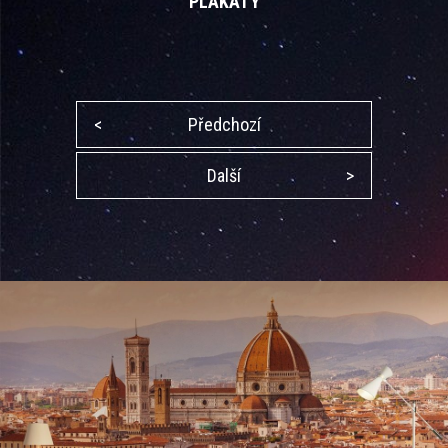
PLAKÁTY
<
Předchozí
Další
>