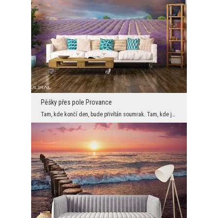
Pěšky přes pole Provance
Tam, kde končí den, bude přivítán soumrak. Tam, kde je vidět krásu, byste měli očekávat jen nádh...