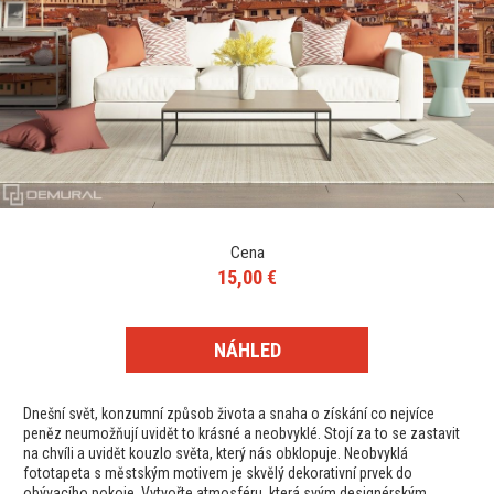
Cena
15,00 €
NÁHLED
Dnešní svět, konzumní způsob života a snaha o získání co nejvíce
peněz neumožňují uvidět to krásné a neobvyklé. Stojí za to se zastavit
na chvíli a uvidět kouzlo světa, který nás obklopuje. Neobvyklá
fototapeta s městským motivem je skvělý dekorativní prvek do
obývacího pokoje. Vytvořte atmosféru, která svým designérským