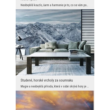
Neobvyklé kouzlo, šarm a harmonie je to, co se vám podaří získat díky jedinečným dekorativním prv...
Studené, horské vrcholy za soumraku
Magie a neobvyklá příroda, která v sobě skrývá hory je něco mimořádného. Zřejmě toto stvoření nen...