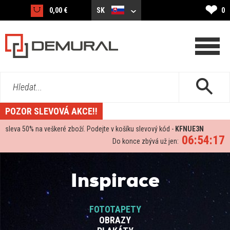
❤
0,00 €
SK
0
Hledat...
POZOR SLEVOVÁ AKCE!!
sleva
50%
na veškeré zboží. Podejte v košíku slevový kód -
KFNUE3N
06:54:17
Do konce zbývá už jen:
Inspirace
FOTOTAPETY
OBRAZY