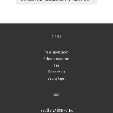
Imaginární výhledy nenajdete pouze na dovolené nebo na cestách za prací. To co, co máte rádi, můž...
FIRMA
Naše společnost
Ochrana osobních
Faq
Koronavirus
Vzorky tapet
JINÉ
ZBOŽÍ Z VAŠÍCH FOTEK