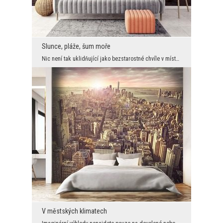
Slunce, pláže, šum moře
Nic není tak uklidňující jako bezstarostné chvíle v místě plném ticha, klidu a pozitivní energie....
V městských klimatech