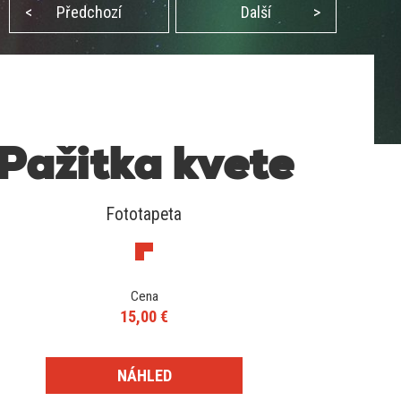
<
Předchozí
Další
>
Pažitka kvete
Fototapeta
Cena
15,00 €
NÁHLED