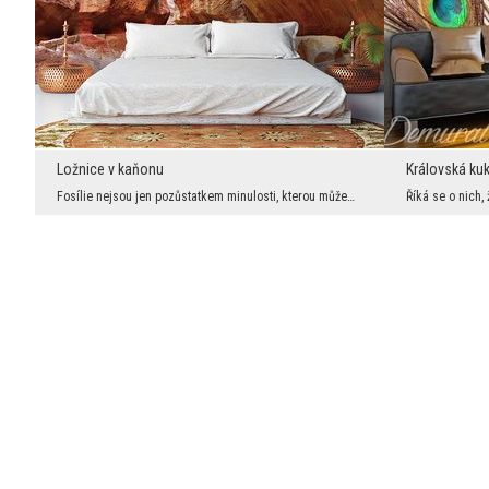
Ložnice v kaňonu
Královská kuk
Fosílie nejsou jen pozůstatkem minulosti, kterou můžeme obdivovat. Je to především znak věčnosti ...