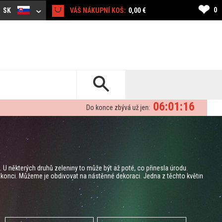
❤
0
SK
VÁŠ NÁKUPNÍ KOŠ:
0,00 €
06:01:15
Do konce zbývá už jen:
. U některých druhů zeleniny to může být až poté, co přinesla úrodu.
konci. Můžeme je obdivovat na nástěnné dekoraci. Jedna z těchto květin