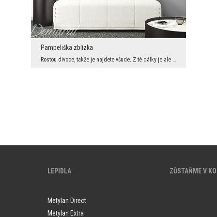
Pampeliška zblízka
Rostou divoce, takže je najdete všude. Z té dálky je ale asi nikdo nesleduje. Tady vidíte, že pam...
LEPIDLA
ZŮSTAŇME V K
Metylan Direct
Metylan Extra