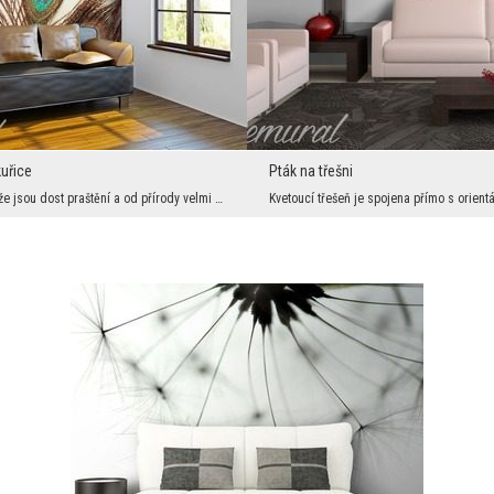
uřice
Pták na třešni
Říká se o nich, že jsou dost praštění a od přírody velmi zlomyslní. Tyto negativní vlastnosti nic...