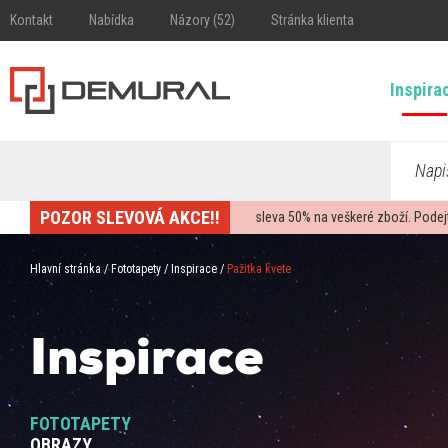
Kontakt
Nabídka
Názory (52)
Stránka klienta
Inspira
Napi
POZOR SLEVOVÁ AKCE!!
sleva
50%
na veškeré zboží. Podej
Hlavní stránka
/
Fototapety
/
Inspirace
/
Pažitka kvete
Inspirace
FOTOTAPETY
OBRAZY