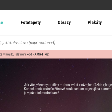
ce
Fototapety
Obrazy
Plakáty
š jakékoliv slovo (např. vodopád)
te v košíku slevový kód -
XMR4T42
Jak víte, všechny rostliny mohou kvést v různých fázích vývoje
Koneckonců, ostré květinové koule se tam objevují na samém 
je v původní modré barvě.