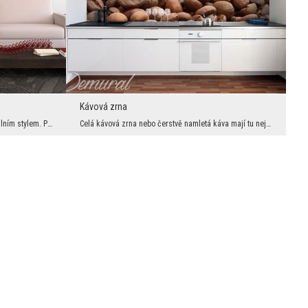
Kávová zrna
Kvetoucí třešeň je spojena přímo s orientálním stylem. Pokud tedy chceme zachovat uspořádání v to...
Celá kávová zrna nebo čerstvě namletá káva mají tu nejkrásnější vůni. Nemělo by se však skrývat, ...