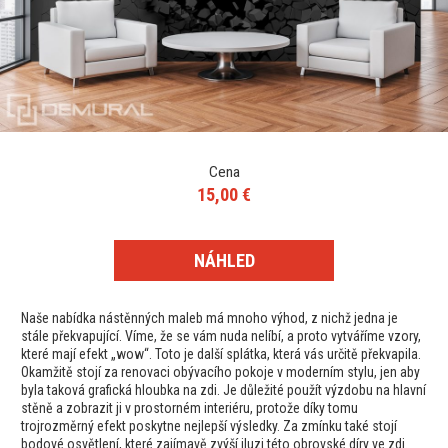
Cena
15,00 €
NÁHLED
Naše nabídka nástěnných maleb má mnoho výhod, z nichž jedna je
stále překvapující. Víme, že se vám nuda nelíbí, a proto vytváříme vzory,
které mají efekt „wow“. Toto je další splátka, která vás určitě překvapila.
Okamžitě stojí za renovaci obývacího pokoje v moderním stylu, jen aby
byla taková grafická hloubka na zdi. Je důležité použít výzdobu na hlavní
stěně a zobrazit ji v prostorném interiéru, protože díky tomu
trojrozměrný efekt poskytne nejlepší výsledky. Za zmínku také stojí
bodové osvětlení, které zajímavě zvýší iluzi této obrovské díry ve zdi.