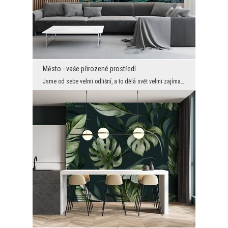
Město - vaše přirozené prostředí
Jsme od sebe velmi odlišní, a to dělá svět velmi zajímavým. Náš sortiment nástěnných dekorací sle...