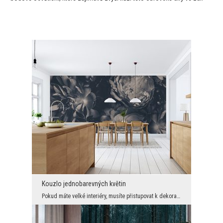
Kouzlo jednobarevných květin
Pokud máte velké interiéry, musíte přistupovat k dekoraci zvláštním způsobem. Zde je nutná větší ...