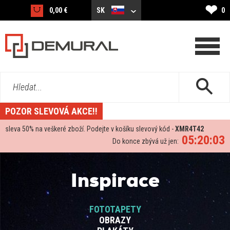
❤
0,00 €
SK
0
Hledat...
POZOR SLEVOVÁ AKCE!!
sleva
50%
na veškeré zboží. Podejte v košíku slevový kód -
XMR4T42
05:20:03
Do konce zbývá už jen:
Inspirace
FOTOTAPETY
OBRAZY