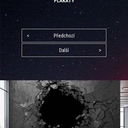
PLAKÁTY
<
Předchozí
Další
>