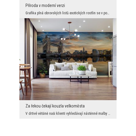
Příroda v moderní verzi
Grafika plná obrovských listů exotických rostlin se v poslední době stala jedním z nejvyhledávaně...
Za řekou čekají kouzla velkoměsta
V drtivé většině naši klienti vyhledávají nástěnné malby s výhledem na louky, hory, moře a další ...