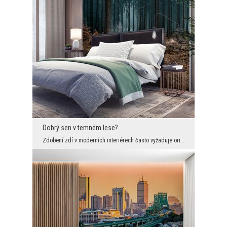
Dobrý sen v temném lese?
Zdobení zdí v moderních interiérech často vyžaduje originální a odvážné myšlení. Například se pod...