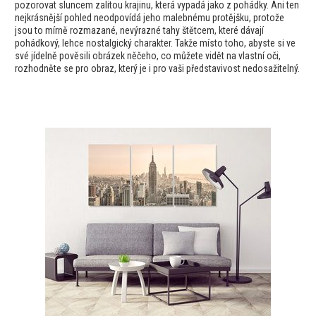
pozorovat sluncem zalitou krajinu, která vypadá jako z pohádky. Ani ten
nejkrásnější pohled neodpovídá jeho malebnému protějšku, protože
jsou to mírně rozmazané, nevýrazné tahy štětcem, které dávají
pohádkový, lehce nostalgický charakter. Takže místo toho, abyste si ve
své jídelně pověsili obrázek něčeho, co můžete vidět na vlastní oči,
rozhodněte se pro obraz, který je i pro vaši představivost nedosažitelný.