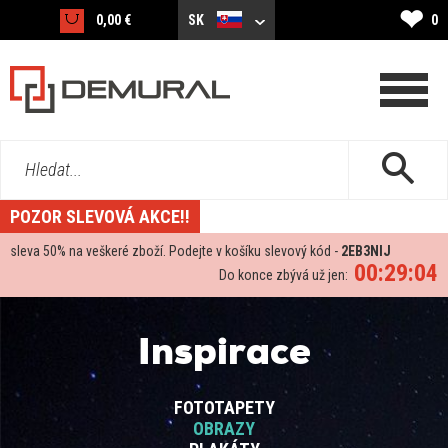
❤
0,00 €
SK
0
Hledat...
POZOR SLEVOVÁ AKCE!!
sleva
50%
na veškeré zboží. Podejte v košíku slevový kód -
2EB3NIJ
00:29:03
Do konce zbývá už jen:
Inspirace
FOTOTAPETY
OBRAZY