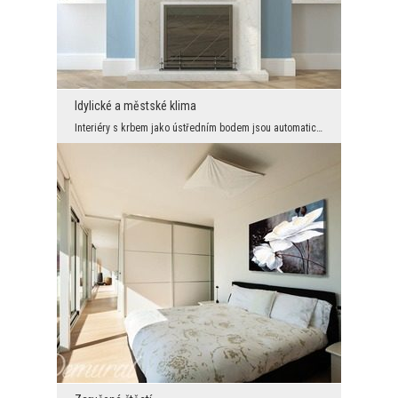
Idylické a městské klima
Interiéry s krbem jako ústředním bodem jsou automaticky kombinovány s klasickým, lehce sentimentá...