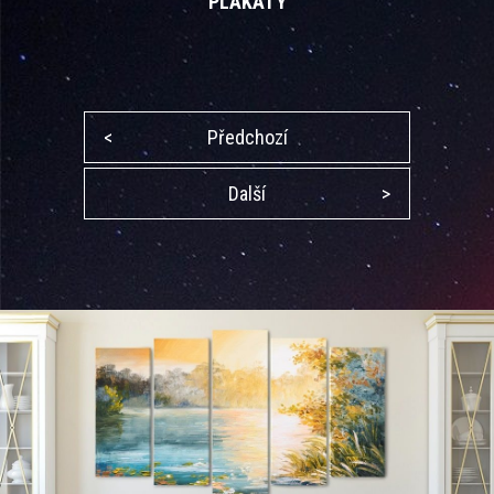
PLAKÁTY
<
Předchozí
Další
>