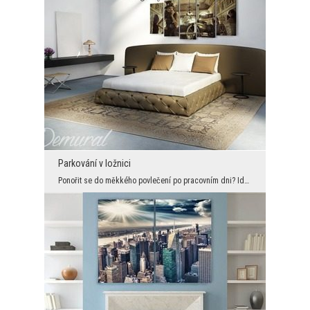
Parkování v ložnici
Ponořit se do měkkého povlečení po pracovním dni? Idyla! Idylická vize relaxace se stane ještě lá...