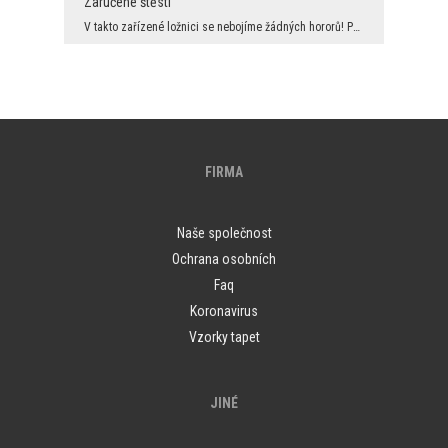
Zaručené štěstí
V takto zařízené ložnici se nebojíme žádných hororů! Pokud sníme o bílých květinách - jako jsou k...
FIRMA
Naše společnost
Ochrana osobních
Faq
Koronavirus
Vzorky tapet
JINÉ