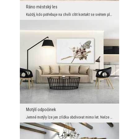
Ráno městský les
Každý, kdo potřebuje na chvíli cítit kontakt se světem plným aglomerační nádhery, ví, že tento hl...
Motýlí odpočinek
Jemné motýly lze jen zřídka obdivovat mimo let. Nelze však popřít, že i když spočívají na větvi n...