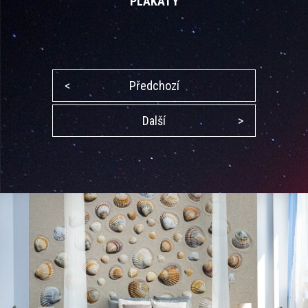
PLAKÁTY
<
Předchozí
Další
>