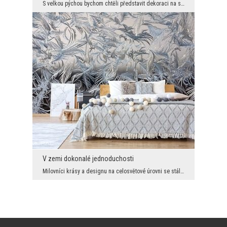
S velkou pýchou bychom chtěli představit dekoraci na stěnu, do které se opravdu zamilují všichni ...
V zemi dokonalé jednoduchosti
Milovníci krásy a designu na celosvětové úrovni se stále více obrací na jednoduchost, minimalismu...