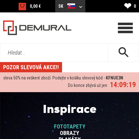
❤
0,00 €
SK
0
Hledat...
POZOR SLEVOVÁ AKCE!!
sleva
50%
na veškeré zboží. Podejte v košíku slevový kód -
KFNUE3N
14:09:18
Do konce zbývá už jen:
Inspirace
FOTOTAPETY
OBRAZY