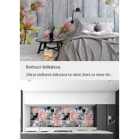
Kvetoucí delikatesa
Zde je nádherná dekorace na stěně, která se stane skvělou výzdobou každé místnosti ve stylu shab...