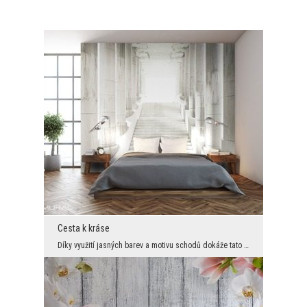
Cesta k kráse
Díky využití jasných barev a motivu schodů dokáže tato mimořádná dekorace stěny zvětšit prostor, ...