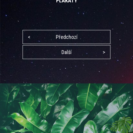
PLAKÁTY
<
Předchozí
Další
>