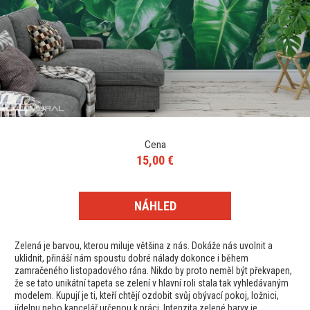
Cena
15,00 €
NÁHLED
Zelená je barvou, kterou miluje většina z nás. Dokáže nás uvolnit a
uklidnit, přináší nám spoustu dobré nálady dokonce i během
zamračeného listopadového rána. Nikdo by proto neměl být překvapen,
že se tato unikátní tapeta se zelení v hlavní roli stala tak vyhledávaným
modelem. Kupují je ti, kteří chtějí ozdobit svůj obývací pokoj, ložnici,
jídelnu nebo kancelář určenou k práci. Intenzita zelené barvy je