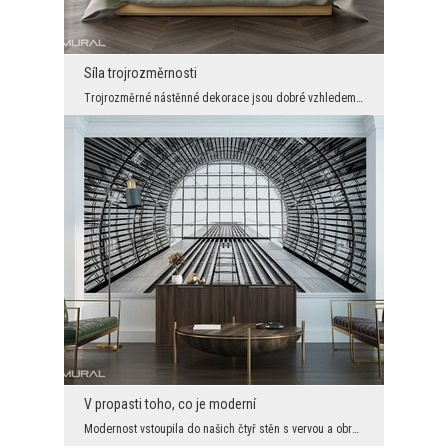
Síla trojrozměrnosti
Trojrozměrné nástěnné dekorace jsou dobré vzhledem k tomu, že díky nim opticky zvětšíme prostor. ...
V propasti toho, co je moderní
Modernost vstoupila do našich čtyř stěn s vervou a obrovskou energií. A to je dobře, protože díky...