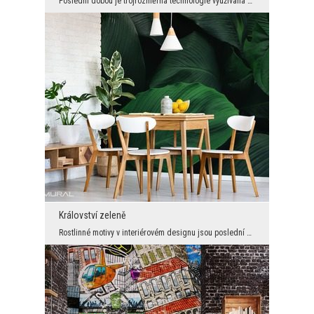
Poslední dobou je trojrozměrná technologie využívaná v prostorech opravdu často - s obrovským úsp...
Království zeleně
Rostlinné motivy v interiérovém designu jsou poslední dobou obrovským hitem, trojrozměrné rovněž....