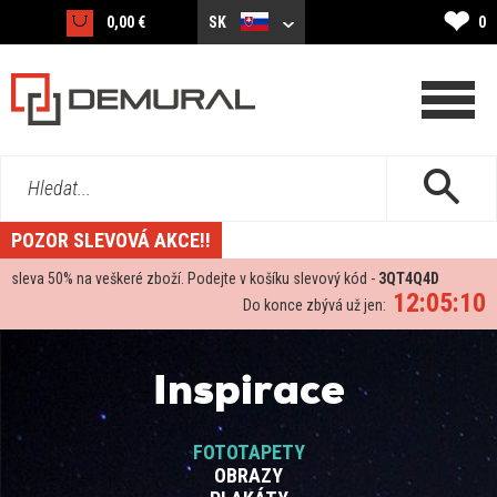
❤
0,00 €
SK
0
Hledat...
POZOR SLEVOVÁ AKCE!!
sleva
50%
na veškeré zboží. Podejte v košíku slevový kód -
3QT4Q4D
12:05:10
Do konce zbývá už jen:
Inspirace
FOTOTAPETY
OBRAZY