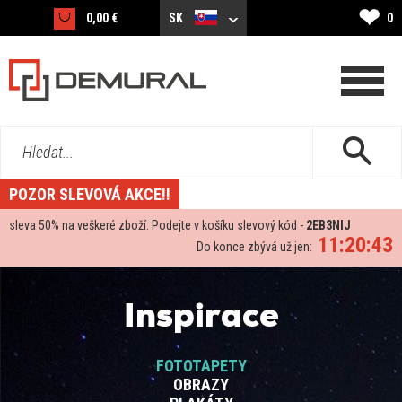
❤
0,00 €
SK
0
Hledat...
POZOR SLEVOVÁ AKCE!!
sleva
50%
na veškeré zboží. Podejte v košíku slevový kód -
2EB3NIJ
11:20:43
Do konce zbývá už jen:
Inspirace
FOTOTAPETY
OBRAZY