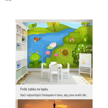
Polib žabku na lapku
Stačí odpovídající fototapeta k tomu, aby jsme mohli dětský pokoj změnit na království fantazie p...