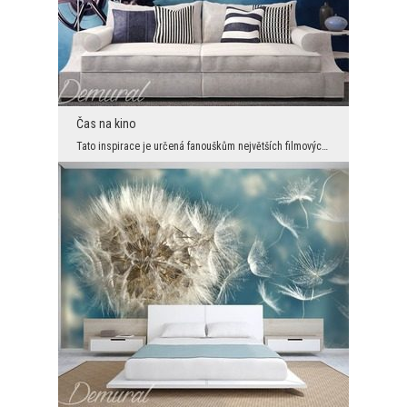
Čas na kino
Tato inspirace je určená fanouškům největších filmových hitů a všem milovníkům domácího kina, kte...