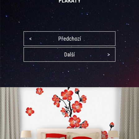
PLAKÁTY
<
Předchozí
Další
>