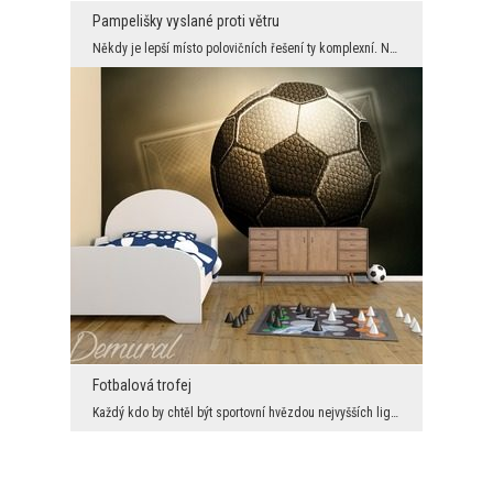
Pampelišky vyslané proti větru
Někdy je lepší místo polovičních řešení ty komplexní. Nemluvíme jen tak do větru a jak už było uv...
Fotbalová trofej
Každý kdo by chtěl být sportovní hvězdou nejvyšších lig sní o zisku prestižní trofeje. Příblížime...