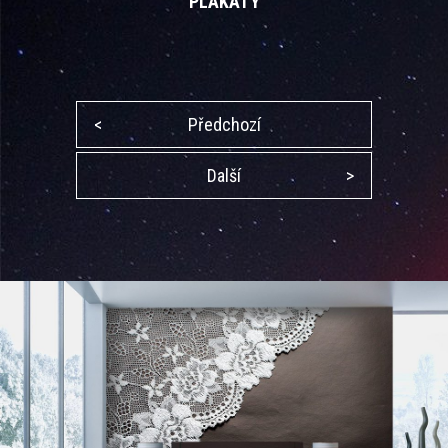
PLAKÁTY
<
Předchozí
Další
>