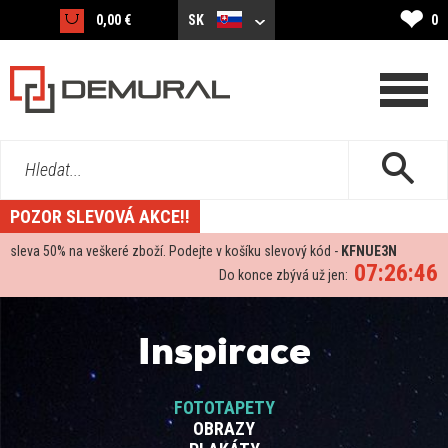
❤
0,00 €
SK
0
Hledat...
POZOR SLEVOVÁ AKCE!!
sleva
50%
na veškeré zboží. Podejte v košíku slevový kód -
KFNUE3N
07:26:45
Do konce zbývá už jen:
Inspirace
FOTOTAPETY
OBRAZY