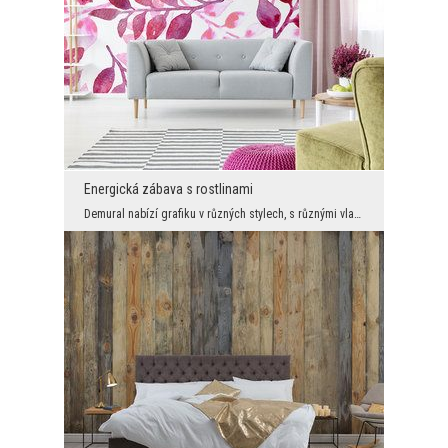
Energická zábava s rostlinami
Demural nabízí grafiku v různých stylech, s různými vlastnostmi a výhodami. Například tato růžová...