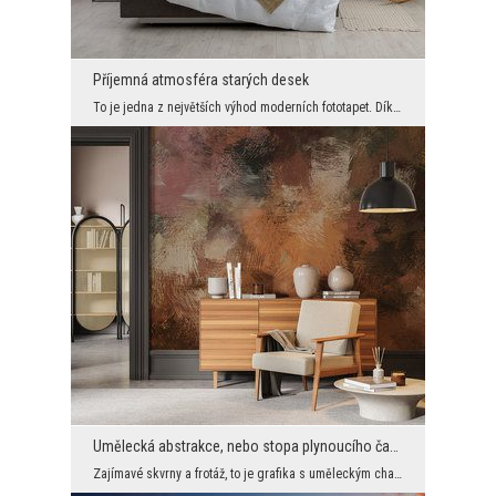
Příjemná atmosféra starých desek
To je jedna z největších výhod moderních fototapet. Díky nim můžete mít na zdi například desky ja...
Umělecká abstrakce, nebo stopa plynoucího času?
Zajímavé skvrny a frotáž, to je grafika s uměleckým charakterem, ale zároveň velmi moderní. Skvěl...