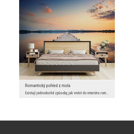
Romantický pohled z mola
Existují jednoduché způsoby, jak vnést do interiéru romantickou atmosféru, a tato krásná grafika ...