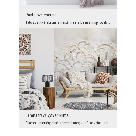
Pastelová energie
Tato zdánlivě skromná nástěnná malba nás inspirovala k vytvoření módního, ale také velmi příjemné...
Jemná tráva vytváří klima
Ethereal interiéry plné jasných barev, které se vztahují k přírodě a vyzařují harmonickou energii...