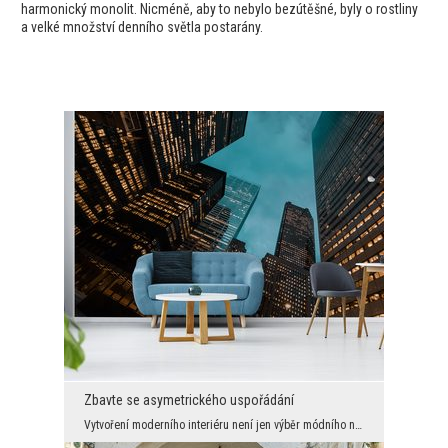
harmonický monolit. Nicméně, aby to nebylo bezútěšné, byly o rostliny
a velké množství denního světla postarány.
Zbavte se asymetrického uspořádání
Vytvoření moderního interiéru není jen výběr módního nábytku a jeho obklopení různými šedými odst...