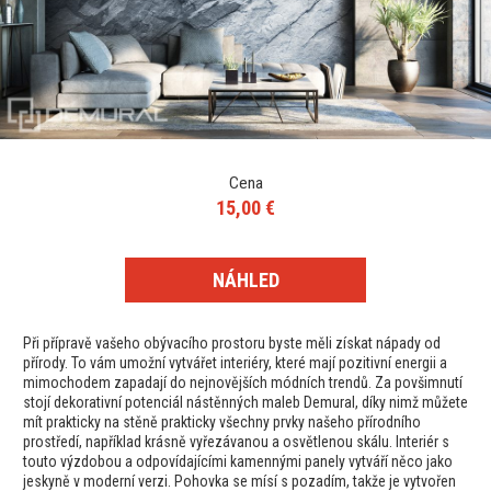
Cena
15,00 €
NÁHLED
Při přípravě vašeho obývacího prostoru byste měli získat nápady od
přírody. To vám umožní vytvářet interiéry, které mají pozitivní energii a
mimochodem zapadají do nejnovějších módních trendů. Za povšimnutí
stojí dekorativní potenciál nástěnných maleb Demural, díky nimž můžete
mít prakticky na stěně prakticky všechny prvky našeho přírodního
prostředí, například krásně vyřezávanou a osvětlenou skálu. Interiér s
touto výzdobou a odpovídajícími kamennými panely vytváří něco jako
jeskyně v moderní verzi. Pohovka se mísí s pozadím, takže je vytvořen