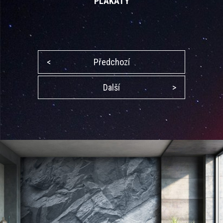
PLAKÁTY
<
Předchozí
Další
>