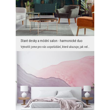
Staré desky a módní salon - harmonické duo
Vytvořili jsme pro vás uspořádání, které ukazuje, jak velké dekorativní potenciální nástěnné malb...