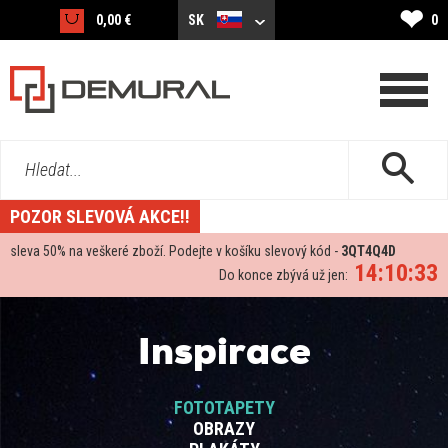
❤
0,00 €
SK
0
Hledat...
POZOR SLEVOVÁ AKCE!!
sleva
50%
na veškeré zboží. Podejte v košíku slevový kód -
3QT4Q4D
14:10:32
Do konce zbývá už jen:
Inspirace
FOTOTAPETY
OBRAZY