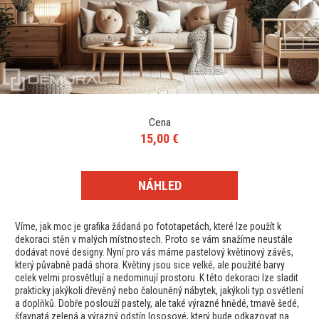
Cena
15,00 €
NÁHLED
Víme, jak moc je grafika žádaná po fototapetách, které lze použít k
dekoraci stěn v malých místnostech. Proto se vám snažíme neustále
dodávat nové designy. Nyní pro vás máme pastelový květinový závěs,
který půvabně padá shora. Květiny jsou sice velké, ale použité barvy
celek velmi prosvětlují a nedominují prostoru. K této dekoraci lze sladit
prakticky jakýkoli dřevěný nebo čalouněný nábytek, jakýkoli typ osvětlení
a doplňků. Dobře poslouží pastely, ale také výrazné hnědé, tmavě šedé,
šťavnatá zelená a výrazný odstín lososové, který bude odkazovat na