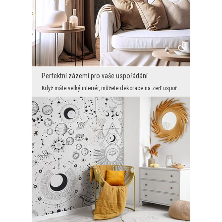
Perfektní zázemí pro vaše uspořádání
Když máte velký interiér, můžete dekorace na zeď uspořádat ve velkém. Můžete pak mít například sk...