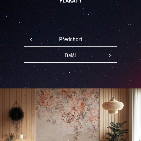
PLAKÁTY
<
Předchozí
Další
>