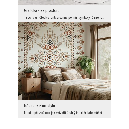
Grafická vize prostoru
Trocha umělecké fantazie, mix pojmů, symboly různého původu, zkrátka variace na téma kosmos a jeh...
Nálada v etno stylu
Není lepší způsob, jak vytvořit útulný interiér, kde můžete blaženě relaxovat, než pověsit na zeď...