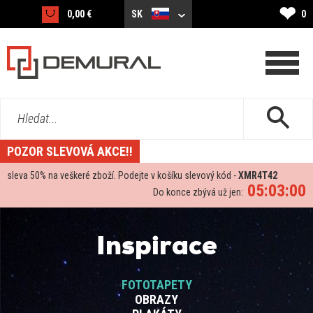
❤
0,00 €
SK
0
Hledat...
POZOR SLEVOVÁ AKCE!!
sleva
50%
na veškeré zboží. Podejte v košíku slevový kód -
XMR4T42
05:03:00
Do konce zbývá už jen:
Inspirace
FOTOTAPETY
OBRAZY