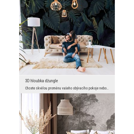
3D hloubka džungle
Chcete skvělou proměnu vašeho obývacího pokoje nebo jiného interiéru? Pokusíme se vás přesvědčit ...