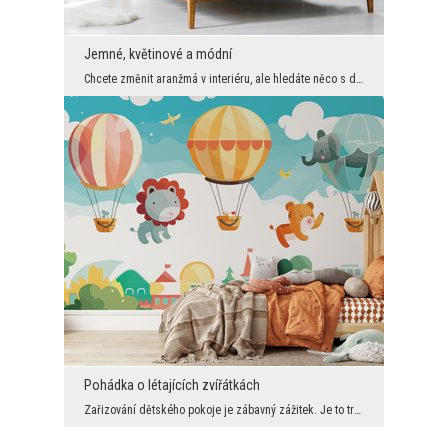
Jemné, květinové a módní
Chcete změnit aranžmá v interiéru, ale hledáte něco s dobrou energií, povzbuzující, jemné a zárov...
Pohádka o létajících zvířátkách
Zařizování dětského pokoje je zábavný zážitek. Je to trochu dobrodružství a trochu realizace vaši...