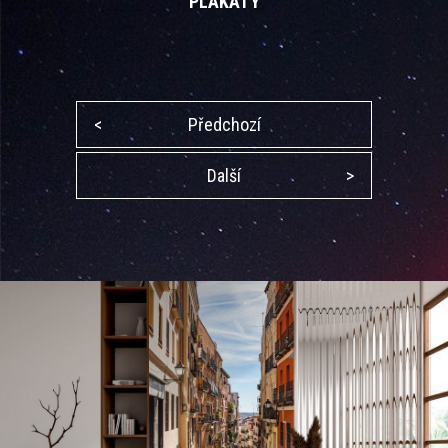
PLAKÁTY
<
Předchozí
Další
>