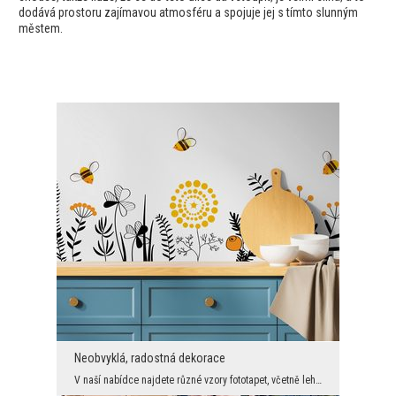
dodává prostoru zajímavou atmosféru a spojuje jej s tímto slunným
městem.
Neobvyklá, radostná dekorace
V naší nabídce najdete různé vzory fototapet, včetně lehce nesrozumitelných variant. Například gr...