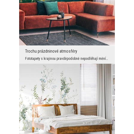
Trochu prázdninové atmosféry
Fototapety s krajinou pravděpodobně nepodléhají měnícím se trendům v interiérové ​​módě. Jsou vžd...