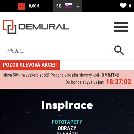
❤
0,00 €
SK
0
Hledat...
POZOR SLEVOVÁ AKCE!!
sleva
50%
na veškeré zboží. Podejte v košíku slevový kód -
XMR4T42
18:37:02
Do konce zbývá už jen:
Inspirace
FOTOTAPETY
OBRAZY