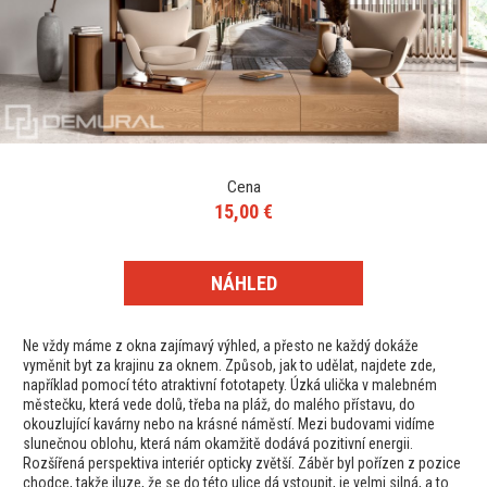
Cena
15,00 €
NÁHLED
Ne vždy máme z okna zajímavý výhled, a přesto ne každý dokáže
vyměnit byt za krajinu za oknem. Způsob, jak to udělat, najdete zde,
například pomocí této atraktivní fototapety. Úzká ulička v malebném
městečku, která vede dolů, třeba na pláž, do malého přístavu, do
okouzlující kavárny nebo na krásné náměstí. Mezi budovami vidíme
slunečnou oblohu, která nám okamžitě dodává pozitivní energii.
Rozšířená perspektiva interiér opticky zvětší. Záběr byl pořízen z pozice
chodce, takže iluze, že se do této ulice dá vstoupit, je velmi silná, a to