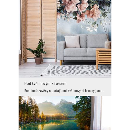
Pod květinovým závěsem
Rostlinné závěsy s padajícími květinovými hrozny jsou u vás velmi oblíbené, proto neustále doplňu...