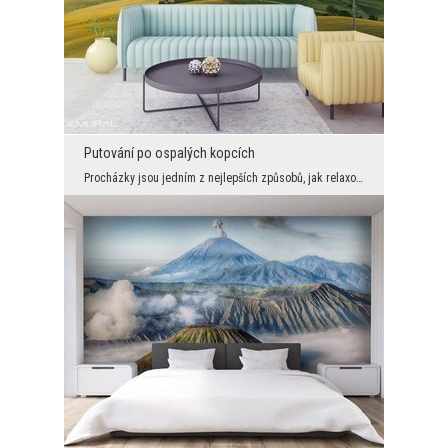
Putování po ospalých kopcích
Procházky jsou jedním z nejlepších způsobů, jak relaxovat a odpočinout si. Chcete-li zažít zvlášt...