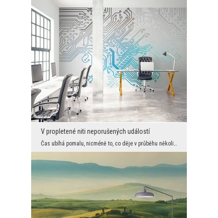
V propletené niti neporušených událostí
Čas ubíhá pomalu, nicméně to, co děje v průběhu několik dnů, pro některé to může být propast, kt...