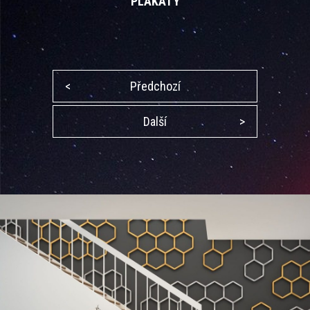
PLAKÁTY
<
Předchozí
Další
>