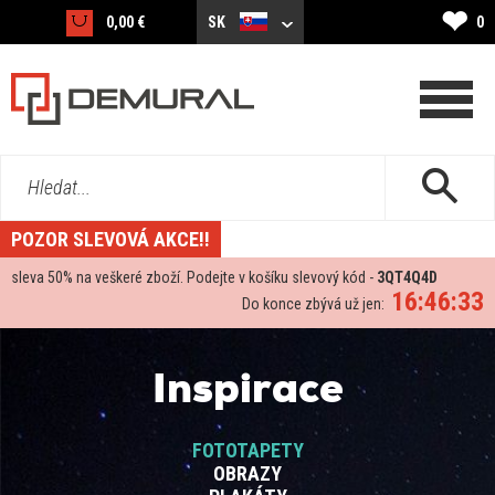
❤
0,00 €
SK
0
Hledat...
POZOR SLEVOVÁ AKCE!!
sleva
50%
na veškeré zboží. Podejte v košíku slevový kód -
3QT4Q4D
16:46:33
Do konce zbývá už jen:
Inspirace
FOTOTAPETY
OBRAZY