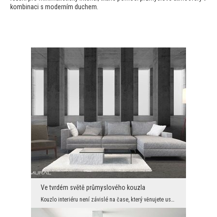
kombinaci s moderním duchem.
Ve tvrdém světě průmyslového kouzla
Kouzlo interiéru není závislé na čase, který věnujete uspořádání designu nebo výběru vhodných pro...