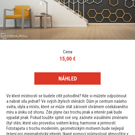
Cena
15,00 €
NÁHLED
Ve které místnosti se budete cítit pohodlně? Kde si můžete odpočinout
a nabrat sílu jednat? Ve svých čtyřech stěnách. Dům je centrum našeho
světa, idyla a místo, které se může stát zároveň chrámem očekávaného
míru a úniku od shonu. Zde plyne čas trochu jinak a interiér pak bude
vypadat jinak. Pokud toužíte splnit své sny, začnete vizuálními změnami
čtyř stěn, které vás provedou světem krásy, harmonie a jemností.
Fototapeta s trochu moderním, geometrickým motivem bude nejlepší
řešení pro minimalistický interiér, tkané pomocí průmyslové atmosféry v