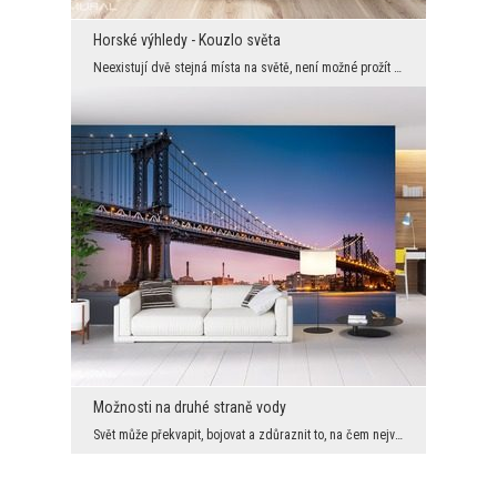
Horské výhledy - Kouzlo světa
Neexistují dvě stejná místa na světě, není možné prožít stejný okamžik, necítíme podobné emoce –...
Možnosti na druhé straně vody
Svět může překvapit, bojovat a zdůraznit to, na čem nejvíce záleží. Pokud chcete být součástí to...